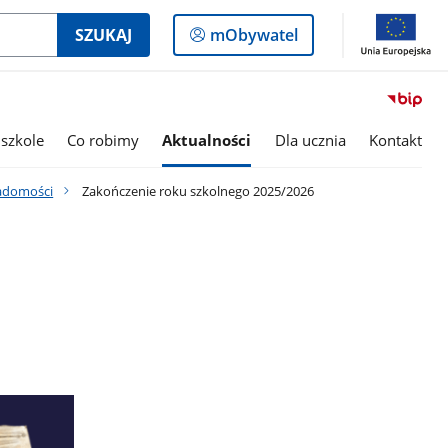
Logowanie
SZUKAJ
mObywatel
do
panelu
szkole
Co robimy
Aktualności
Dla ucznia
Kontakt
adomości
Zakończenie roku szkolnego 2025/2026