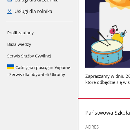
Usługi dla rolnika
Profil zaufany
Baza wiedzy
Serwis Służby Cywilnej
Сайт для громадян України
–
Serwis dla obywateli Ukrainy
Zapraszamy w dniu 26 
które odbędzie się w 
stopka
Państwowa Szkoła 
ADRES