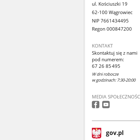
ul. Kościuszki 19
62-100 Wągrowiec
NIP 7661434495
Regon 000847200
KONTAKT
Skontaktuj się z nami
pod numerem:
67 26 85 495
W dni robocze
w godzinach: 7:30-20:00
MEDIA SPOŁECZNOŚC
stopka
Strona
gov.pl
gov.pl