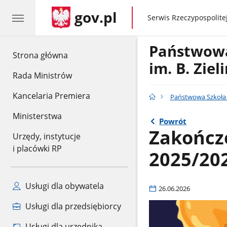
gov.pl
gov.pl
Serwis Rzeczypospolitej
Państwowa
gov.pl
Strona główna
im. B. Zie
Rada Ministrów
Kancelaria Premiera
Państwowa Szkoła 
Ministerstwa
Powrót
Zakończ
Urzędy, instytucje
i placówki RP
2025/20
Usługi dla obywatela
26.06.2026
Usługi dla przedsiębiorcy
Usługi dla urzędnika