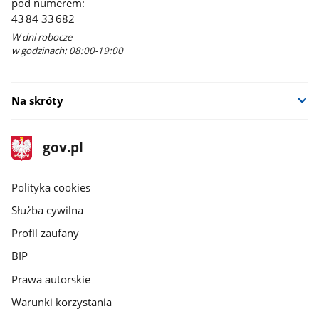
pod numerem:
43 84 33 682
W dni robocze
w godzinach: 08:00-19:00
Na skróty
stopka
Strona
gov.pl
gov.pl
główna
gov.pl
Polityka cookies
Służba cywilna
Profil zaufany
BIP
Prawa autorskie
Warunki korzystania