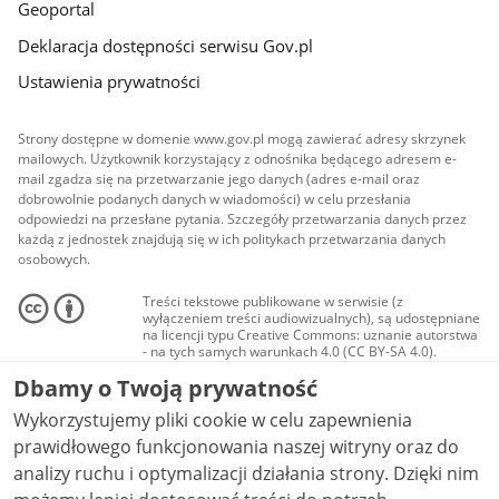
Geoportal
Deklaracja dostępności serwisu Gov.pl
Ustawienia prywatności
Strony dostępne w domenie www.gov.pl mogą zawierać adresy skrzynek
mailowych. Użytkownik korzystający z odnośnika będącego adresem e-
mail zgadza się na przetwarzanie jego danych (adres e-mail oraz
dobrowolnie podanych danych w wiadomości) w celu przesłania
odpowiedzi na przesłane pytania. Szczegóły przetwarzania danych przez
każdą z jednostek znajdują się w ich politykach przetwarzania danych
osobowych.
Treści tekstowe publikowane w serwisie (z
wyłączeniem treści audiowizualnych), są udostępniane
na licencji typu Creative Commons: uznanie autorstwa
- na tych samych warunkach 4.0 (CC BY-SA 4.0).
Materiały audiowizualne, w tym zdjęcia, materiały
Dbamy o Twoją prywatność
audio i wideo, są udostępniane na licencji typu
Creative Commons: uznanie autorstwa użycie
Wykorzystujemy pliki cookie w celu zapewnienia
niekomercyjne - bez utworów zależnych 4.0 (CC BY-
NC-ND 4.0), o ile nie jest to stwierdzone inaczej.
prawidłowego funkcjonowania naszej witryny oraz do
analizy ruchu i optymalizacji działania strony. Dzięki nim