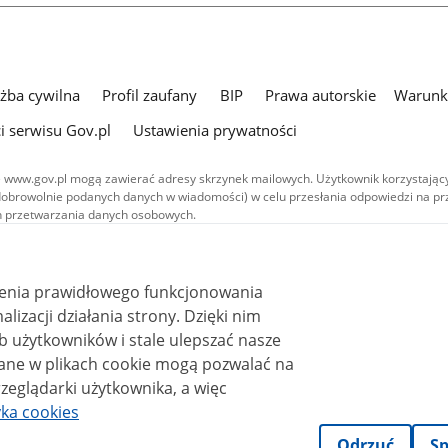
użba cywilna
Profil zaufany
BIP
Prawa autorskie
Warunki
i serwisu Gov.pl
Ustawienia prywatności
 www.gov.pl mogą zawierać adresy skrzynek mailowych. Użytkownik korzystający
dobrowolnie podanych danych w wiadomości) w celu przesłania odpowiedzi na prz
ach przetwarzania danych osobowych.
we publikowane w serwisie (z wyłączeniem treści audiowizualnych), są
 na licencji typu Creative Commons: uznanie autorstwa - na tych samych
 (CC BY-SA 4.0). Materiały audiowizualne, w tym zdjęcia, materiały audio i wideo
ienia prawidłowego funkcjonowania
ane na licencji typu Creative Commons: uznanie autorstwa użycie niekomercyjne 
ależnych 4.0 (CC BY-NC-ND 4.0), o ile nie jest to stwierdzone inaczej.
i działania strony. Dzięki nim
 użytkowników i stale ulepszać nasze
zeglądarki użytkownika, a więc
yka cookies
Odrzuć
Sp