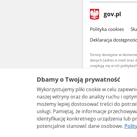
stopka
Strona
gov.pl
gov.pl
główna
gov.pl
Polityka cookies
Sł
Deklaracja dostępnośc
Strony dostępne w domenie
danych (adres e-mail oraz 
znajdują się w ich polityk
Treści teksto
Dbamy o Twoją prywatność
udostępniane
warunkach 4.0
Wykorzystujemy pliki cookie w celu zapewn
są udostępni
bez utworów z
naszej witryny oraz do analizy ruchu i optymalizacj
możemy lepiej dostosować treści do potrzeb
usługi. Pamiętaj, że informacje przechowywane w plikach cookie mogą pozwalać na
identyfikację konkretnego urządzenia lub pr
potencjalnie stanowić dane osobowe.
Polit