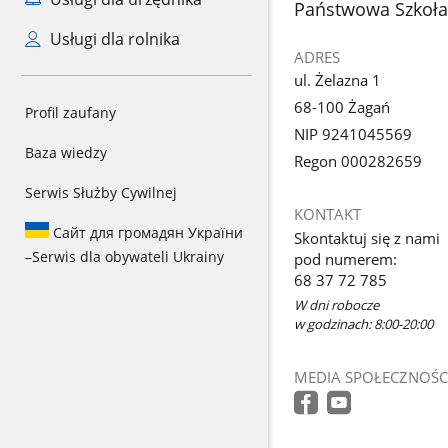
stopka
Państwowa Szkoła 
Usługi dla rolnika
ADRES
ul. Żelazna 1
68-100 Żagań
Profil zaufany
NIP 9241045569
Baza wiedzy
Regon 000282659
Serwis Służby Cywilnej
KONTAKT
Сайт для громадян України
Skontaktuj się z nami
–
Serwis dla obywateli Ukrainy
pod numerem:
68 37 72 785
W dni robocze
w godzinach: 8:00-20:00
MEDIA SPOŁECZNOŚC