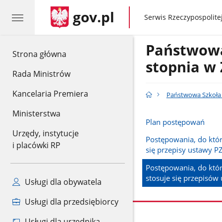
gov.pl
gov.pl
Serwis Rzeczypospolitej
Państwowa 
gov.pl
Strona główna
stopnia w
Rada Ministrów
Kancelaria Premiera
Państwowa Szkoła M
Ministerstwa
Plan postępowań
Urzędy, instytucje
Postępowania, do któr
i placówki RP
się przepisy ustawy P
Postępowania, do któr
stosuje się przepisów
Usługi dla obywatela
Usługi dla przedsiębiorcy
Usługi dla urzędnika