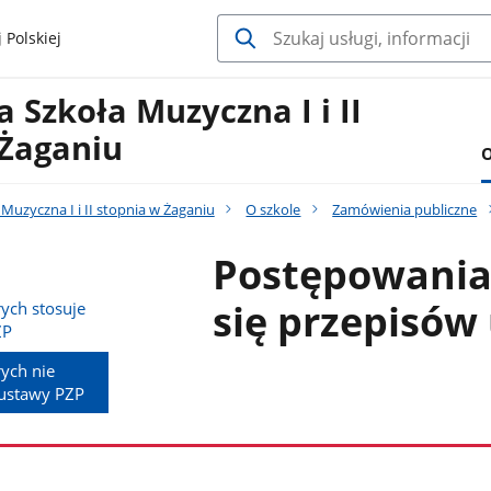
 Polskiej
Szkoła Muzyczna I i II
 Żaganiu
O
uzyczna I i II stopnia w Żaganiu
O szkole
Zamówienia publiczne
Postępowania,
się przepisów
ych stosuje
ZP
ych nie
 ustawy PZP