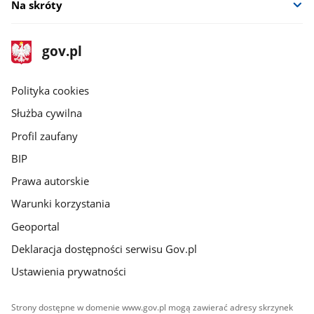
Na skróty
stopka
Strona
gov.pl
gov.pl
główna
gov.pl
Polityka cookies
Służba cywilna
Profil zaufany
BIP
Prawa autorskie
Warunki korzystania
Geoportal
Deklaracja dostępności serwisu Gov.pl
Ustawienia prywatności
Strony dostępne w domenie www.gov.pl mogą zawierać adresy skrzynek