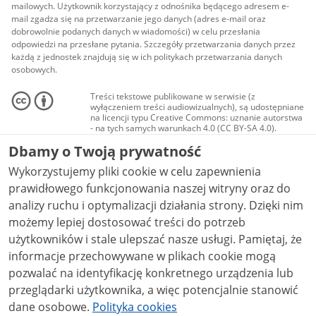
mailowych. Użytkownik korzystający z odnośnika będącego adresem e-
mail zgadza się na przetwarzanie jego danych (adres e-mail oraz
dobrowolnie podanych danych w wiadomości) w celu przesłania
odpowiedzi na przesłane pytania. Szczegóły przetwarzania danych przez
każdą z jednostek znajdują się w ich politykach przetwarzania danych
osobowych.
Treści tekstowe publikowane w serwisie (z
wyłączeniem treści audiowizualnych), są udostępniane
na licencji typu Creative Commons: uznanie autorstwa
- na tych samych warunkach 4.0 (CC BY-SA 4.0).
Materiały audiowizualne, w tym zdjęcia, materiały
Dbamy o Twoją prywatność
audio i wideo, są udostępniane na licencji typu
Creative Commons: uznanie autorstwa użycie
Wykorzystujemy pliki cookie w celu zapewnienia
niekomercyjne - bez utworów zależnych 4.0 (CC BY-
NC-ND 4.0), o ile nie jest to stwierdzone inaczej.
prawidłowego funkcjonowania naszej witryny oraz do
analizy ruchu i optymalizacji działania strony. Dzięki nim
możemy lepiej dostosować treści do potrzeb
użytkowników i stale ulepszać nasze usługi. Pamiętaj, że
informacje przechowywane w plikach cookie mogą
pozwalać na identyfikację konkretnego urządzenia lub
przeglądarki użytkownika, a więc potencjalnie stanowić
dane osobowe.
Polityka cookies