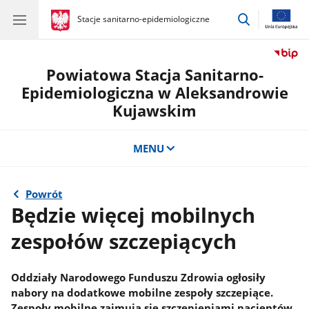
przejdź
gov.pl
Stacje sanitarno-epidemiologiczne
gov.pl
Stacje
do
sanitarno-
wyszukiwar
epidemiologiczne
Powiatowa Stacja Sanitarno-
Epidemiologiczna w Aleksandrowie
Kujawskim
MENU
Powrót
Będzie więcej mobilnych
zespołów szczepiących
Oddziały Narodowego Funduszu Zdrowia ogłosiły
nabory na dodatkowe mobilne zespoły szczepiące.
Zespoły mobilne zajmują się szczepieniami pacjentów,