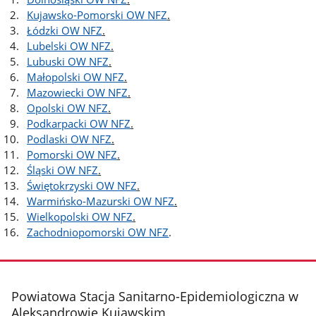
Kujawsko-Pomorski OW NFZ
.
Łódzki OW NFZ
.
Lubelski OW NFZ
.
Lubuski OW NFZ
.
Małopolski OW NFZ
.
Mazowiecki OW NFZ
.
Opolski OW NFZ
.
Podkarpacki OW NFZ
.
Podlaski OW NFZ
.
Pomorski OW NFZ
.
Śląski OW NFZ
.
Świętokrzyski OW NFZ
.
Warmińsko-Mazurski OW NFZ
.
Wielkopolski OW NFZ
.
Zachodniopomorski OW NFZ
.
stopka
Powiatowa Stacja Sanitarno-Epidemiologiczna w
Aleksandrowie Kujawskim