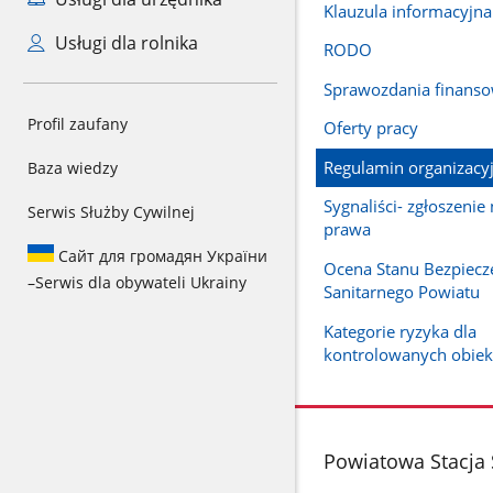
Klauzula informacyjna
Usługi dla rolnika
RODO
Sprawozdania finans
Profil zaufany
Oferty pracy
Regulamin organizacy
Baza wiedzy
Sygnaliści- zgłoszenie
Serwis Służby Cywilnej
prawa
Сайт для громадян України
Ocena Stanu Bezpiecz
–
Serwis dla obywateli Ukrainy
Sanitarnego Powiatu
Kategorie ryzyka dla
kontrolowanych obie
stopka
Powiatowa Stacja