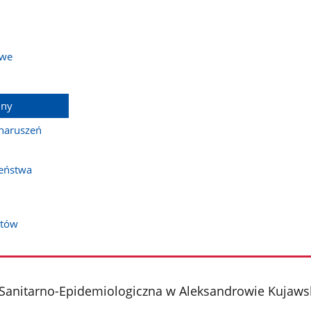
owe
jny
 naruszeń
eństwa
któw
 Sanitarno-Epidemiologiczna w Aleksandrowie Kujaw