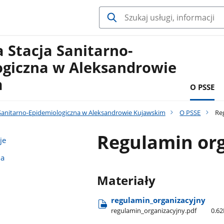
 Stacja Sanitarno-
ogiczna w Aleksandrowie
m
O PSSE
Sanitarno-Epidemiologiczna w Aleksandrowie Kujawskim
O PSSE
Reg
Regulamin or
je
na
Materiały
regulamin​_organizacyjny
regulamin​_organizacyjny.pdf
0.6