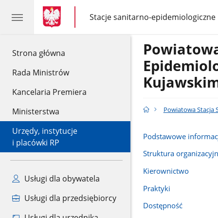
gov.pl
gov.pl
Stacje sanitarno-epidemiologiczne
gov.pl
Stacje
sanitarno-
epidemiologiczne
Powiatowa
gov.pl
Strona główna
Epidemiol
Rada Ministrów
Kujawski
Kancelaria Premiera
Powiatowa Stacja 
Ministerstwa
Urzędy, instytucje
Podstawowe informac
i placówki RP
Struktura organizacyj
Kierownictwo
Usługi dla obywatela
Praktyki
Usługi dla przedsiębiorcy
Dostępność
Usługi dla urzędnika