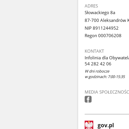
ADRES
Słowackiego 8a
87-700 Aleksandrów 
NIP 8911244952
Regon 000706208
KONTAKT
Infolinia dla Obywatel
54 282 42 06
W dni robocze
w godzinach: 7:00-15:35
MEDIA SPOŁECZNOŚC
stopka
Strona
gov.pl
gov.pl