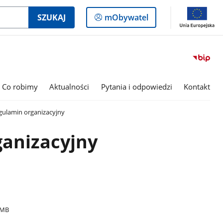
Logowanie
SZUKAJ
mObywatel
do
panelu
Co robimy
Aktualności
Pytania i odpowiedzi
Kontakt
ulamin organizacyjny
ganizacyjny
2MB