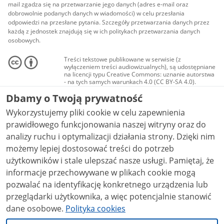
mail zgadza się na przetwarzanie jego danych (adres e-mail oraz
dobrowolnie podanych danych w wiadomości) w celu przesłania
odpowiedzi na przesłane pytania. Szczegóły przetwarzania danych przez
każdą z jednostek znajdują się w ich politykach przetwarzania danych
osobowych.
Treści tekstowe publikowane w serwisie (z
wyłączeniem treści audiowizualnych), są udostępniane
na licencji typu Creative Commons: uznanie autorstwa
- na tych samych warunkach 4.0 (CC BY-SA 4.0).
Materiały audiowizualne, w tym zdjęcia, materiały
Dbamy o Twoją prywatność
audio i wideo, są udostępniane na licencji typu
Creative Commons: uznanie autorstwa użycie
Wykorzystujemy pliki cookie w celu zapewnienia
niekomercyjne - bez utworów zależnych 4.0 (CC BY-
NC-ND 4.0), o ile nie jest to stwierdzone inaczej.
prawidłowego funkcjonowania naszej witryny oraz do
analizy ruchu i optymalizacji działania strony. Dzięki nim
możemy lepiej dostosować treści do potrzeb
użytkowników i stale ulepszać nasze usługi. Pamiętaj, że
informacje przechowywane w plikach cookie mogą
pozwalać na identyfikację konkretnego urządzenia lub
przeglądarki użytkownika, a więc potencjalnie stanowić
dane osobowe.
Polityka cookies