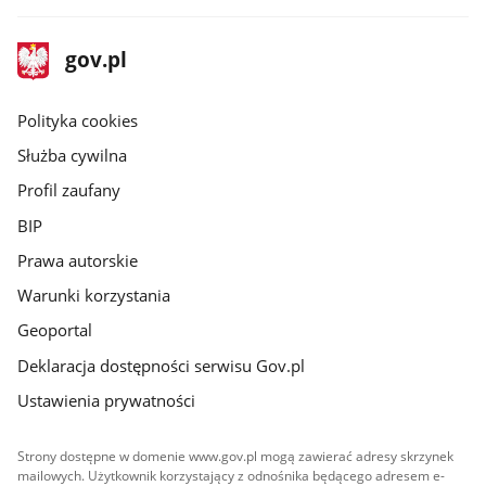
stopka
Strona
gov.pl
gov.pl
główna
gov.pl
Polityka cookies
Służba cywilna
Profil zaufany
BIP
Prawa autorskie
Warunki korzystania
Geoportal
Deklaracja dostępności serwisu Gov.pl
Ustawienia prywatności
Strony dostępne w domenie www.gov.pl mogą zawierać adresy skrzynek
mailowych. Użytkownik korzystający z odnośnika będącego adresem e-