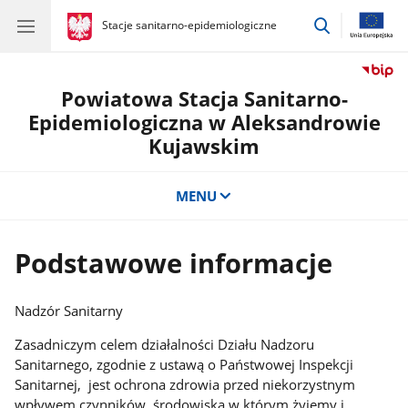
przejdź
gov.pl
Stacje sanitarno-epidemiologiczne
gov.pl
Stacje
do
sanitarno-
wyszukiwar
epidemiologiczne
Powiatowa Stacja Sanitarno-
Epidemiologiczna w Aleksandrowie
Kujawskim
MENU
Podstawowe informacje
Nadzór Sanitarny
Zasadniczym celem działalności Działu Nadzoru
Sanitarnego, zgodnie z ustawą o Państwowej Inspekcji
Sanitarnej, jest ochrona zdrowia przed niekorzystnym
wpływem czynników środowiska w którym żyjemy i