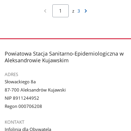
z
3
stopka
Powiatowa Stacja Sanitarno-Epidemiologiczna w
Aleksandrowie Kujawskim
ADRES
Słowackiego 8a
87-700 Aleksandrów Kujawski
NIP 8911244952
Regon 000706208
KONTAKT
Infolinia dla Obywatela