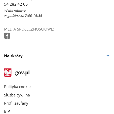
54 282 42 06
W dni robocze
w godzinach: 7:00-15:35
MEDIA SPOŁECZNOŚCIOWE:
Na skróty
stopka
Strona
gov.pl
gov.pl
główna
gov.pl
Polityka cookies
Służba cywilna
Profil zaufany
BIP