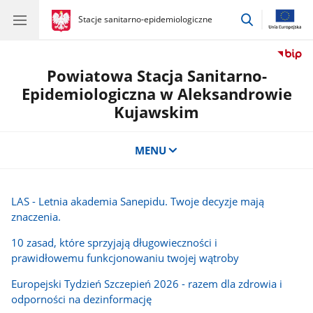
przejdź
gov.pl
Stacje sanitarno-epidemiologiczne
gov.pl
Stacje
do
sanitarno-
wyszukiwar
epidemiologiczne
Powiatowa Stacja Sanitarno-
Epidemiologiczna w Aleksandrowie
Kujawskim
MENU
LAS - Letnia akademia Sanepidu. Twoje decyzje mają
znaczenia.
10 zasad, które sprzyjają długowieczności i
prawidłowemu funkcjonowaniu twojej wątroby
Europejski Tydzień Szczepień 2026 - razem dla zdrowia i
odporności na dezinformację