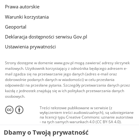
Prawa autorskie
Warunki korzystania
Geoportal
Deklaracja dostępności serwisu Gov.pl
Ustawienia prywatności
Strony dostępne w domenie www.gov.pl mogą zawierać adresy skrzynek
mailowych. Użytkownik korzystający z odnośnika będącego adresem e-
mail zgadza się na przetwarzanie jego danych (adres e-mail oraz
dobrowolnie podanych danych w wiadomości) w celu przesłania
odpowiedzi na przesłane pytania. Szczegóły przetwarzania danych przez
każdą z jednostek znajdują się w ich politykach przetwarzania danych
osobowych.
Treści tekstowe publikowane w serwisie (z
wyłączeniem treści audiowizualnych), są udostępniane
na licencji typu Creative Commons: uznanie autorstwa
- na tych samych warunkach 4.0 (CC BY-SA 4.0).
Materiały audiowizualne, w tym zdjęcia, materiały
Dbamy o Twoją prywatność
audio i wideo, są udostępniane na licencji typu
Creative Commons: uznanie autorstwa użycie