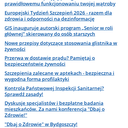
prawidłowemu funkcjonowaniu twojej wątroby
Europejski Tydzień Szczepień 2026 - razem dla
zdrowia i odporności na dezinformację
GIS inauguruje autorski program „Senior w roli
głównej” skierowany do osób starszych
Nowe przepisy dotyczące stosowania glistnika w
żywności
Przerwa w dostawie prądu? Pamiętaj o
bezpieczeństwie żywności
Szczepienia zalecane w aptekach - bezpieczna i
wygodna forma profilaktyki
Kontrola Państwowej Inspekcji Sanitarnej?
Sprawdź zasady!
Dyskusje specjalistów i bezpłatne badania
mieszkańców. Za nami konferencja "Dbaj o
Zdrowie!"
"Dbaj o Zdrowie" w Bydgoszczy!