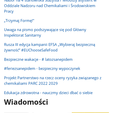
Nabór na 4 stanowiska Stażysta / Młodszy asystent w
Oddziale Nadzoru nad Chemikaliami i Środowiskiem
Pracy
„Trzymaj Formę!"
Uwaga na pismo podszywające się pod Główny
Inspektorat Sanitarny
Rusza III edycja kampanii EFSA „Wybieraj bezpieczną
żywność” #EUChooseSafeFood
Bezpieczne wakacje - # latozsanepidem
#feriezsanepidem - bezpieczny wypoczynek
Projekt Partnerstwo na rzecz oceny ryzyka związanego z
chemikaliami PARC 2022 2029
Edukacja zdrowotna - nauczmy dzieci dbać o siebie
Wiadomości