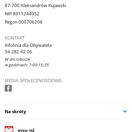
87-700 Aleksandrów Kujawski
NIP 8911244952
Regon 000706208
KONTAKT
Infolinia dla Obywatela
54 282 42 06
W dni robocze
w godzinach: 7:00-15:35
MEDIA SPOŁECZNOŚCIOWE:
Na skróty
stopka
Strona
gov.pl