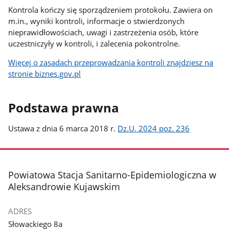
Kontrola kończy się sporządzeniem protokołu. Zawiera on
m.in., wyniki kontroli, informacje o stwierdzonych
nieprawidłowościach, uwagi i zastrzeżenia osób, które
uczestniczyły w kontroli, i zalecenia pokontrolne.
Więcej o zasadach przeprowadzania kontroli znajdziesz na
stronie biznes.gov.pl
Podstawa prawna
Ustawa z dnia 6 marca 2018 r.
Dz.U. 2024 poz. 236
stopka
Powiatowa Stacja Sanitarno-Epidemiologiczna w
Aleksandrowie Kujawskim
ADRES
Słowackiego 8a