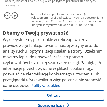
każdą z jednostek znajdują się w ich politykach przetwarzania danych
osobowych.
Treści tekstowe publikowane w serwisie (z
wyłączeniem treści audiowizualnych), są udostępniane
na licencji typu Creative Commons: uznanie autorstwa
- na tych samych warunkach 4.0 (CC BY-SA 4.0).
Materiały audiowizualne, w tym zdjęcia, materiały
Dbamy o Twoją prywatność
audio i wideo, są udostępniane na licencji typu
Creative Commons: uznanie autorstwa użycie
Wykorzystujemy pliki cookie w celu zapewnienia
niekomercyjne - bez utworów zależnych 4.0 (CC BY-
NC-ND 4.0), o ile nie jest to stwierdzone inaczej.
prawidłowego funkcjonowania naszej witryny oraz do
analizy ruchu i optymalizacji działania strony. Dzięki nim
możemy lepiej dostosować treści do potrzeb
użytkowników i stale ulepszać nasze usługi. Pamiętaj, że
informacje przechowywane w plikach cookie mogą
pozwalać na identyfikację konkretnego urządzenia lub
przeglądarki użytkownika, a więc potencjalnie stanowić
dane osobowe.
Polityka cookies
Odrzuć
Spersonalizuj