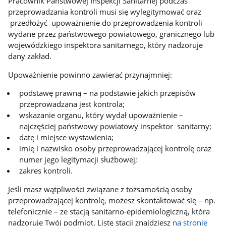
Pracownik Państwowej Inspekcji Sanitarnej podczas
przeprowadzania kontroli musi się wylegitymować oraz
przedłożyć upoważnienie do przeprowadzenia kontroli
wydane przez państwowego powiatowego, granicznego lub
wojewódzkiego inspektora sanitarnego, który nadzoruje
dany zakład.
Upoważnienie powinno zawierać przynajmniej:
podstawę prawną – na podstawie jakich przepisów
przeprowadzana jest kontrola;
wskazanie organu, który wydał upoważnienie –
najczęściej państwowy powiatowy inspektor sanitarny;
datę i miejsce wystawienia;
imię i nazwisko osoby przeprowadzającej kontrolę oraz
numer jego legitymacji służbowej;
zakres kontroli.
Jeśli masz wątpliwości związane z tożsamością osoby
przeprowadzającej kontrolę, możesz skontaktować się – np.
telefonicznie – ze stacją sanitarno-epidemiologiczną, która
nadzoruje Twój podmiot. Listę stacji znajdziesz
na stronie