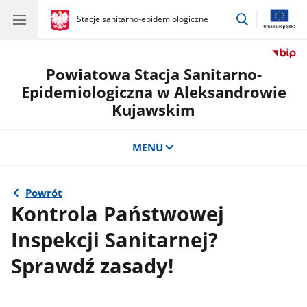
przejdź
gov.pl
Stacje sanitarno-epidemiologiczne
gov.pl
Stacje
do
sanitarno-
wyszukiwar
epidemiologiczne
Powiatowa Stacja Sanitarno-
Epidemiologiczna w Aleksandrowie
Kujawskim
MENU
Powrót
Kontrola Państwowej
Inspekcji Sanitarnej?
Sprawdź zasady!