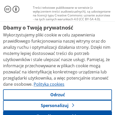
Treści tekstowe publikowane w serwisie (z
wyłączeniem treści audiowizualnych), są udostępniane
na licencji typu Creative Commons: uznanie autorstwa
- na tych samych warunkach 4.0 (CC BY-SA 4.0).
Materiały audiowizualne, w tym zdjęcia, materiały
Dbamy o Twoją prywatność
audio i wideo, są udostępniane na licencji typu
Creative Commons: uznanie autorstwa użycie
Wykorzystujemy pliki cookie w celu zapewnienia
niekomercyjne - bez utworów zależnych 4.0 (CC BY-
NC-ND 4.0), o ile nie jest to stwierdzone inaczej.
prawidłowego funkcjonowania naszej witryny oraz do
analizy ruchu i optymalizacji działania strony. Dzięki nim
możemy lepiej dostosować treści do potrzeb
użytkowników i stale ulepszać nasze usługi. Pamiętaj, że
informacje przechowywane w plikach cookie mogą
pozwalać na identyfikację konkretnego urządzenia lub
przeglądarki użytkownika, a więc potencjalnie stanowić
dane osobowe.
Polityka cookies
Odrzuć
Spersonalizuj