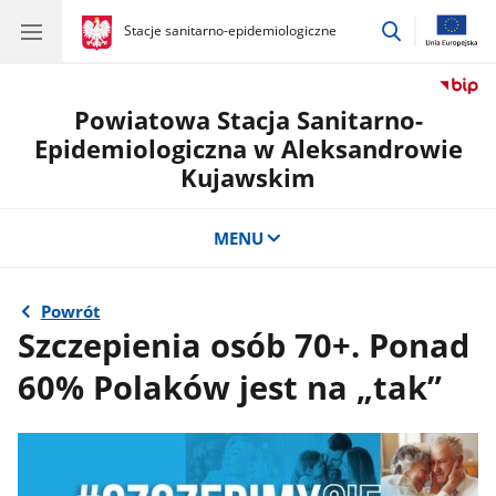
przejdź
gov.pl
Stacje sanitarno-epidemiologiczne
gov.pl
Stacje
do
sanitarno-
wyszukiwar
epidemiologiczne
Powiatowa Stacja Sanitarno-
Epidemiologiczna w Aleksandrowie
Kujawskim
MENU
Powrót
Szczepienia osób 70+. Ponad
60% Polaków jest na „tak”