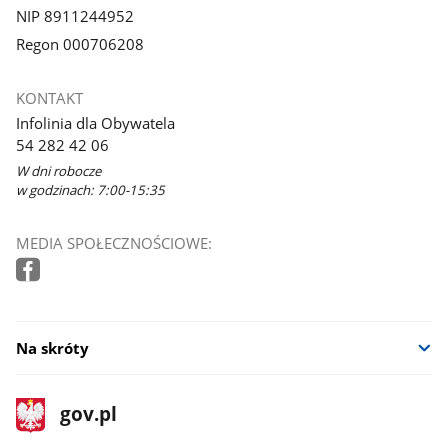
NIP 8911244952
Regon 000706208
KONTAKT
Infolinia dla Obywatela
54 282 42 06
W dni robocze
w godzinach: 7:00-15:35
MEDIA SPOŁECZNOŚCIOWE:
Na skróty
stopka
Strona
gov.pl
gov.pl
główna