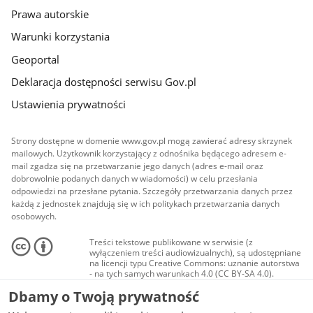
Prawa autorskie
Warunki korzystania
Geoportal
Deklaracja dostępności serwisu Gov.pl
Ustawienia prywatności
Strony dostępne w domenie www.gov.pl mogą zawierać adresy skrzynek
mailowych. Użytkownik korzystający z odnośnika będącego adresem e-
mail zgadza się na przetwarzanie jego danych (adres e-mail oraz
dobrowolnie podanych danych w wiadomości) w celu przesłania
odpowiedzi na przesłane pytania. Szczegóły przetwarzania danych przez
każdą z jednostek znajdują się w ich politykach przetwarzania danych
osobowych.
Treści tekstowe publikowane w serwisie (z
wyłączeniem treści audiowizualnych), są udostępniane
na licencji typu Creative Commons: uznanie autorstwa
- na tych samych warunkach 4.0 (CC BY-SA 4.0).
Materiały audiowizualne, w tym zdjęcia, materiały
Dbamy o Twoją prywatność
audio i wideo, są udostępniane na licencji typu
Creative Commons: uznanie autorstwa użycie