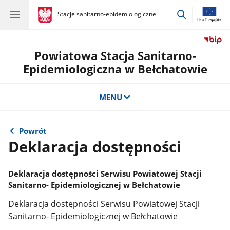
przejdź
gov.pl
Stacje sanitarno-epidemiologiczne
gov.pl
Stacje
do
sanitarno-
wyszukiwar
epidemiologiczne
Powiatowa Stacja Sanitarno-
Epidemiologiczna w Bełchatowie
MENU
Powrót
Deklaracja dostępności
Deklaracja dostępności Serwisu Powiatowej Stacji
Sanitarno- Epidemiologicznej w Bełchatowie
Deklaracja dostępności Serwisu Powiatowej Stacji
Sanitarno- Epidemiologicznej w Bełchatowie