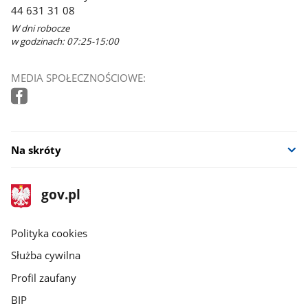
44 631 31 08
W dni robocze
w godzinach: 07:25-15:00
MEDIA SPOŁECZNOŚCIOWE:
Na skróty
stopka
Strona
gov.pl
gov.pl
główna
gov.pl
Polityka cookies
Służba cywilna
Profil zaufany
BIP