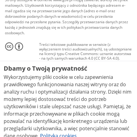
mailowych. Użytkownik korzystający z odnośnika będącego adresem e-
mail zgadza się na przetwarzanie jego danych (adres e-mail oraz
dobrowolnie podanych danych w wiadomości) w celu przesłania
odpowiedzi na przesłane pytania. Szczegóły przetwarzania danych przez
każdą z jednostek znajdują się w ich politykach przetwarzania danych
osobowych.
Treści tekstowe publikowane w serwisie (z
wyłączeniem treści audiowizualnych), są udostępniane
na licencji typu Creative Commons: uznanie autorstwa
- na tych samych warunkach 4.0 (CC BY-SA 4.0).
Materiały audiowizualne, w tym zdjęcia, materiały
Dbamy o Twoją prywatność
audio i wideo, są udostępniane na licencji typu
Creative Commons: uznanie autorstwa użycie
Wykorzystujemy pliki cookie w celu zapewnienia
niekomercyjne - bez utworów zależnych 4.0 (CC BY-
NC-ND 4.0), o ile nie jest to stwierdzone inaczej.
prawidłowego funkcjonowania naszej witryny oraz do
analizy ruchu i optymalizacji działania strony. Dzięki nim
możemy lepiej dostosować treści do potrzeb
użytkowników i stale ulepszać nasze usługi. Pamiętaj, że
informacje przechowywane w plikach cookie mogą
pozwalać na identyfikację konkretnego urządzenia lub
przeglądarki użytkownika, a więc potencjalnie stanowić
dane osobowe.
Polityka cookies