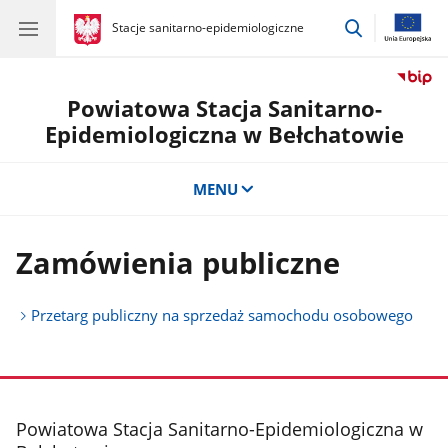
przejdź
gov.pl
Stacje sanitarno-epidemiologiczne
gov.pl
Stacje
do
sanitarno-
wyszukiwar
epidemiologiczne
Powiatowa Stacja Sanitarno-
Epidemiologiczna w Bełchatowie
MENU
Zamówienia publiczne
Przetarg publiczny na sprzedaż samochodu osobowego
stopka
Powiatowa Stacja Sanitarno-Epidemiologiczna w