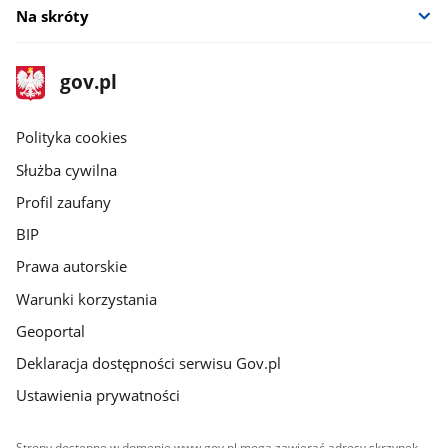
Na skróty
stopka
Strona
gov.pl
gov.pl
główna
gov.pl
Polityka cookies
Służba cywilna
Profil zaufany
BIP
Prawa autorskie
Warunki korzystania
Geoportal
Deklaracja dostępności serwisu Gov.pl
Ustawienia prywatności
Strony dostępne w domenie www.gov.pl mogą zawierać adresy skrzynek