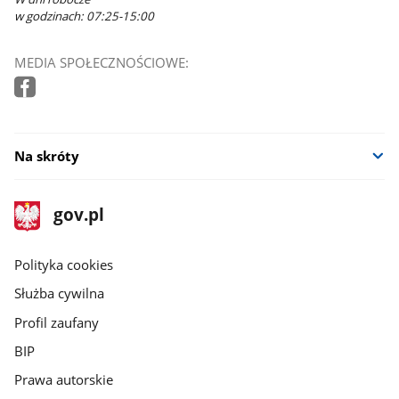
w godzinach: 07:25-15:00
MEDIA SPOŁECZNOŚCIOWE:
Na skróty
stopka
Strona
gov.pl
gov.pl
główna
gov.pl
Polityka cookies
Służba cywilna
Profil zaufany
BIP
Prawa autorskie