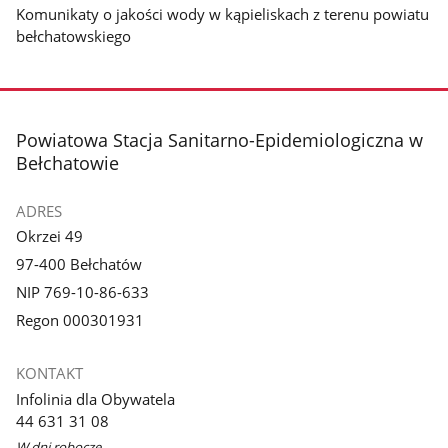
Komunikaty o jakości wody w kąpieliskach z terenu powiatu
bełchatowskiego
stopka
Powiatowa Stacja Sanitarno-Epidemiologiczna w
Bełchatowie
ADRES
Okrzei 49
97-400 Bełchatów
NIP 769-10-86-633
Regon 000301931
KONTAKT
Infolinia dla Obywatela
44 631 31 08
W dni robocze