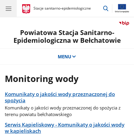
przejdź
gov.pl
Stacje sanitarno-epidemiologiczne
gov.pl
Stacje
do
sanitarno-
wyszukiwar
epidemiologiczne
Powiatowa Stacja Sanitarno-
Epidemiologiczna w Bełchatowie
MENU
Monitoring wody
Komunikaty o jakości wody przeznaczonej do
spożycia
Komunikaty o jakości wody przeznaczonej do spożycia z
terenu powiatu bełchatowskiego
Serwis Kąpieliskowy - Komunikaty o jakości wody
w kąpieliskach