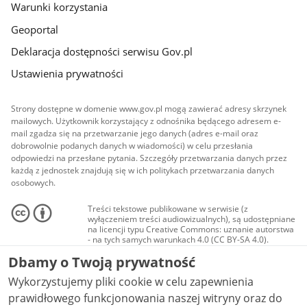
Warunki korzystania
Geoportal
Deklaracja dostępności serwisu Gov.pl
Ustawienia prywatności
Strony dostępne w domenie www.gov.pl mogą zawierać adresy skrzynek
mailowych. Użytkownik korzystający z odnośnika będącego adresem e-
mail zgadza się na przetwarzanie jego danych (adres e-mail oraz
dobrowolnie podanych danych w wiadomości) w celu przesłania
odpowiedzi na przesłane pytania. Szczegóły przetwarzania danych przez
każdą z jednostek znajdują się w ich politykach przetwarzania danych
osobowych.
Treści tekstowe publikowane w serwisie (z
wyłączeniem treści audiowizualnych), są udostępniane
na licencji typu Creative Commons: uznanie autorstwa
- na tych samych warunkach 4.0 (CC BY-SA 4.0).
Materiały audiowizualne, w tym zdjęcia, materiały
Dbamy o Twoją prywatność
audio i wideo, są udostępniane na licencji typu
Creative Commons: uznanie autorstwa użycie
Wykorzystujemy pliki cookie w celu zapewnienia
niekomercyjne - bez utworów zależnych 4.0 (CC BY-
NC-ND 4.0), o ile nie jest to stwierdzone inaczej.
prawidłowego funkcjonowania naszej witryny oraz do