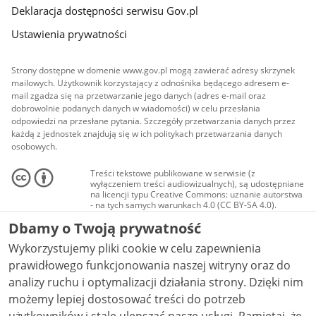
Deklaracja dostępności serwisu Gov.pl
Ustawienia prywatności
Strony dostępne w domenie www.gov.pl mogą zawierać adresy skrzynek
mailowych. Użytkownik korzystający z odnośnika będącego adresem e-
mail zgadza się na przetwarzanie jego danych (adres e-mail oraz
dobrowolnie podanych danych w wiadomości) w celu przesłania
odpowiedzi na przesłane pytania. Szczegóły przetwarzania danych przez
każdą z jednostek znajdują się w ich politykach przetwarzania danych
osobowych.
Treści tekstowe publikowane w serwisie (z
wyłączeniem treści audiowizualnych), są udostępniane
na licencji typu Creative Commons: uznanie autorstwa
- na tych samych warunkach 4.0 (CC BY-SA 4.0).
Materiały audiowizualne, w tym zdjęcia, materiały
Dbamy o Twoją prywatność
audio i wideo, są udostępniane na licencji typu
Creative Commons: uznanie autorstwa użycie
Wykorzystujemy pliki cookie w celu zapewnienia
niekomercyjne - bez utworów zależnych 4.0 (CC BY-
NC-ND 4.0), o ile nie jest to stwierdzone inaczej.
prawidłowego funkcjonowania naszej witryny oraz do
analizy ruchu i optymalizacji działania strony. Dzięki nim
możemy lepiej dostosować treści do potrzeb