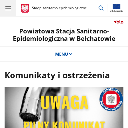
przejdź
gov.pl
Stacje sanitarno-epidemiologiczne
gov.pl
Stacje
do
sanitarno-
wyszukiwar
epidemiologiczne
Powiatowa Stacja Sanitarno-
Epidemiologiczna w Bełchatowie
MENU
Komunikaty i ostrzeżenia