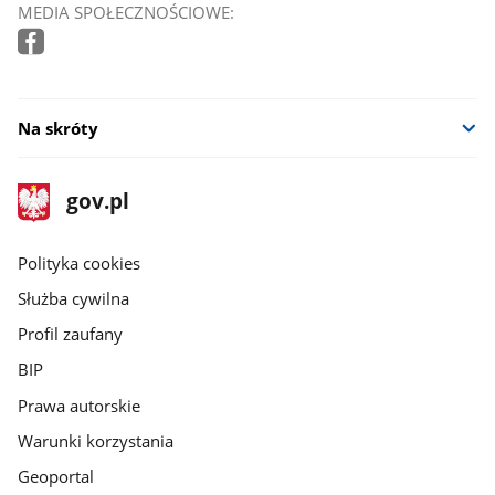
MEDIA SPOŁECZNOŚCIOWE:
Na skróty
stopka
Strona
gov.pl
gov.pl
główna
gov.pl
Polityka cookies
Służba cywilna
Profil zaufany
BIP
Prawa autorskie
Warunki korzystania
Geoportal