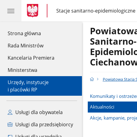
gov.pl
gov.pl
Stacje sanitarno-epidemiologiczne
gov.pl
Stacje
sanitarno-
epidemiologiczne
Powiatowa
gov.pl
Strona główna
Sanitarno-
Rada Ministrów
Epidemiol
Kancelaria Premiera
Ciechanow
Ministerstwa
Powiatowa Stacja 
Urzędy, instytucje
i placówki RP
Komunikaty i ostrzeże
Aktualności
Usługi dla obywatela
Akcje, kampanie, proj
Usługi dla przedsiębiorcy
Usługi dla urzędnika