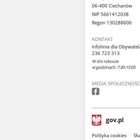
06-400 Ciechanów
NIP 5661412038
Regon 130288606
KONTAKT
Infolinia dla Obywatel
236 723 313
W dni robocze
w godzinach: 7:30-15:05
MEDIA SPOŁECZNOŚC
stopka
Strona
gov.pl
gov.pl
główna
gov.pl
Polityka cookies
Sł