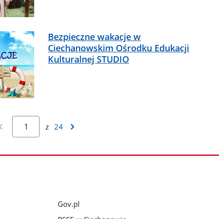
Bezpieczne wakacje w
Ciechanowskim Ośrodku Edukacji
Kulturalnej STUDIO
z
24
Gov.pl