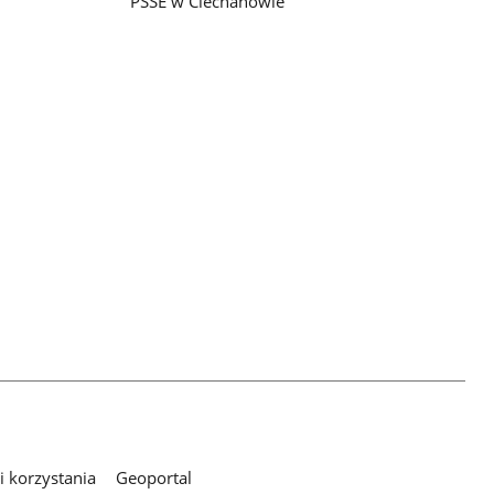
PSSE w Ciechanowie
 korzystania
Geoportal