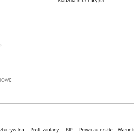
Klauzula informacyjna
a
IOWE:
użba cywilna
Profil zaufany
BIP
Prawa autorskie
Warunki