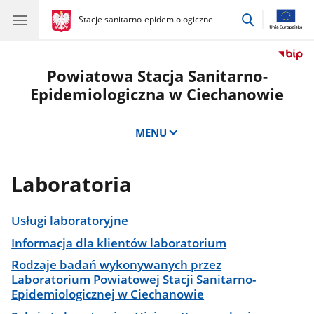
przejdź
gov.pl
Stacje sanitarno-epidemiologiczne
gov.pl
Stacje
do
sanitarno-
wyszukiwar
epidemiologiczne
Powiatowa Stacja Sanitarno-
Epidemiologiczna w Ciechanowie
MENU
Laboratoria
Usługi laboratoryjne
Informacja dla klientów laboratorium
Rodzaje badań wykonywanych przez
Laboratorium Powiatowej Stacji Sanitarno-
Epidemiologicznej w Ciechanowie