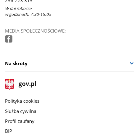
236 723 313
W dni robocze
w godzinach: 7:30-15:05
MEDIA SPOŁECZNOŚCIOWE:
Na skróty
stopka
Strona
gov.pl
gov.pl
główna
gov.pl
Polityka cookies
Służba cywilna
Profil zaufany
BIP