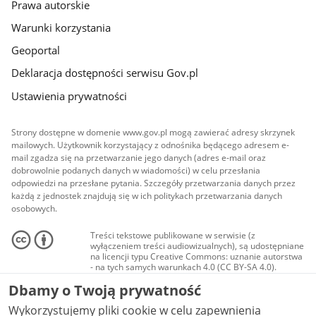
Prawa autorskie
Warunki korzystania
Geoportal
Deklaracja dostępności serwisu Gov.pl
Ustawienia prywatności
Strony dostępne w domenie www.gov.pl mogą zawierać adresy skrzynek
mailowych. Użytkownik korzystający z odnośnika będącego adresem e-
mail zgadza się na przetwarzanie jego danych (adres e-mail oraz
dobrowolnie podanych danych w wiadomości) w celu przesłania
odpowiedzi na przesłane pytania. Szczegóły przetwarzania danych przez
każdą z jednostek znajdują się w ich politykach przetwarzania danych
osobowych.
Treści tekstowe publikowane w serwisie (z
wyłączeniem treści audiowizualnych), są udostępniane
na licencji typu Creative Commons: uznanie autorstwa
- na tych samych warunkach 4.0 (CC BY-SA 4.0).
Materiały audiowizualne, w tym zdjęcia, materiały
Dbamy o Twoją prywatność
audio i wideo, są udostępniane na licencji typu
Creative Commons: uznanie autorstwa użycie
Wykorzystujemy pliki cookie w celu zapewnienia
niekomercyjne - bez utworów zależnych 4.0 (CC BY-