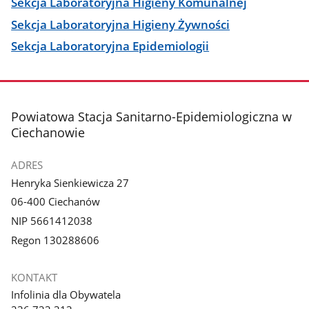
Sekcja Laboratoryjna Higieny Komunalnej
Sekcja Laboratoryjna Higieny Żywności
Sekcja Laboratoryjna Epidemiologii
stopka
Powiatowa Stacja Sanitarno-Epidemiologiczna w
Ciechanowie
ADRES
Henryka Sienkiewicza 27
06-400 Ciechanów
NIP 5661412038
Regon 130288606
KONTAKT
Infolinia dla Obywatela