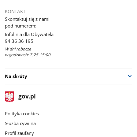
KONTAKT
Skontaktuj się z nami
pod numerem:
Infolinia dla Obywatela
94 36 36 195
W dni robocze
w godzinach: 7:25-15:00
Na skróty
stopka
Strona
gov.pl
gov.pl
główna
gov.pl
Polityka cookies
Służba cywilna
Profil zaufany