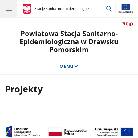
przejdź
gov.pl
Stacje sanitarno-epidemiologiczne
gov.pl
Stacje
do
sanitarno-
wyszukiwar
epidemiologiczne
Powiatowa Stacja Sanitarno-
Epidemiologiczna w Drawsku
Pomorskim
MENU
Projekty