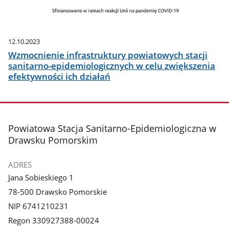
12.10.2023
Wzmocnienie infrastruktury powiatowych stacji
sanitarno-epidemiologicznych w celu zwiększenia
efektywności ich działań
stopka
Powiatowa Stacja Sanitarno-Epidemiologiczna w
Drawsku Pomorskim
ADRES
Jana Sobieskiego 1
78-500 Drawsko Pomorskie
NIP 6741210231
Regon 330927388-00024