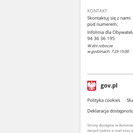
KONTAKT
Skontaktuj się z nami
pod numerem:
Infolinia dla Obywatel
94 36 36 195
W dni robocze
w godzinach: 7:25-15:00
stopka
Strona
gov.pl
gov.pl
główna
gov.pl
Polityka cookies
Sł
Deklaracja dostępnośc
Strony dostępne w domenie
danych (adres e-mail oraz 