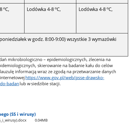
o
o
o
8
C,
Lodówka 4-8
C,
Lodówka 4-8
C,
poniedziałek w godz. 8:00-9:00) wszystkie 3 wymazówki
ań mikrobiologiczno – epidemiologicznych, zlecenia na
pidemiologicznych, skierowanie na badanie kału do celów
lauzulę informacją wraz ze zgodą na przetwarzanie danych
internetowej
https://www.gov.pl/web/psse-drawsko-
-do-badan
lub w siedzibie stacji.
ego (SS i wirusy)
​_i​_wirusy).docx
0.04MB