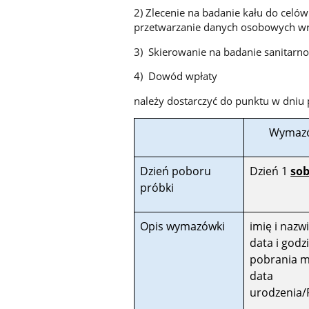
2) Zlecenie na badanie kału do celó
przetwarzanie danych osobowych wr
3) Skierowanie na badanie sanitarn
4) Dowód wpłaty
należy dostarczyć do punktu w dniu
Wymazó
Dzień poboru
Dzień 1
so
próbki
Opis wymazówki
imię i nazw
data i godz
pobrania m
data
urodzenia/