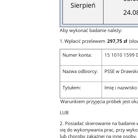
Sierpień
24.0
Aby wykonać badanie należy:
1. Wpłacić przelewem
297,75 zł
(sło
Numer konta:
15 1010 1599 
Nazwa odbiorcy:
PSSE w Draws
Tytułem:
Imię i nazwisko
Warunkiem przyjęcia próbek jest ok
LUB
2. Posiadać skierowanie na badanie
się do wykonywania prac, przy wykon
lub choroby zakaźnej na inne osoby,