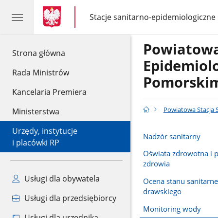
gov.pl
gov.pl
Stacje sanitarno-epidemiologiczne
gov.pl
Stacje
sanitarno-
epidemiologiczne
Powiatowa
gov.pl
Strona główna
Epidemiol
Rada Ministrów
Pomorski
Kancelaria Premiera
Powiatowa Stacja 
Ministerstwa
Urzędy, instytucje
Nadzór sanitarny
i placówki RP
Oświata zdrowotna i 
zdrowia
Usługi dla obywatela
Ocena stanu sanitarn
drawskiego
Usługi dla przedsiębiorcy
Monitoring wody
Usługi dla urzędnika