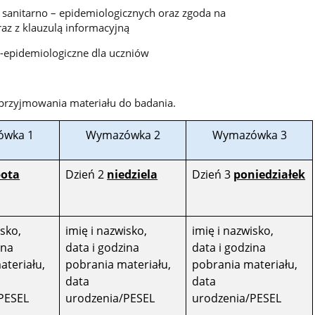
w sanitarno – epidemiologicznych oraz zgoda na
az z klauzulą informacyjną
o-epidemiologiczne dla uczniów
 przyjmowania materiału do badania.
wka 1
Wymazówka 2
Wymazówka 3
bota
Dzień 2
niedziela
Dzień 3
poniedziałek
isko,
imię i nazwisko,
imię i nazwisko,
ina
data i godzina
data i godzina
ateriału,
pobrania materiału,
pobrania materiału,
data
data
PESEL
urodzenia/PESEL
urodzenia/PESEL