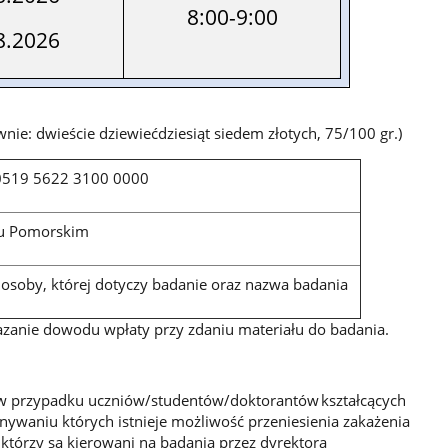
8:00-9:00
8.2026
wnie: dwieście dziewiećdziesiąt siedem złotych, 75/100 gr.)
0519 5622 3100 0000
ku Pomorskim
 osoby, której dotyczy badanie oraz nazwa badania
azanie dowodu wpłaty przy zdaniu materiału do badania.
 w przypadku uczniów/studentów/doktorantów kształcących
ywaniu których istnieje możliwość przeniesienia zakażenia
 którzy są kierowani na badania przez dyrektora