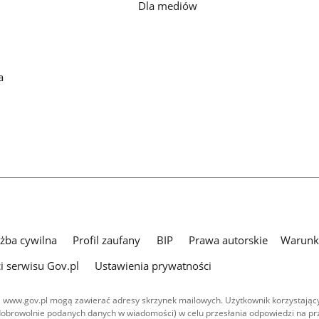
Dla mediów
a
użba cywilna
Profil zaufany
BIP
Prawa autorskie
Warunki
i serwisu Gov.pl
Ustawienia prywatności
 www.gov.pl mogą zawierać adresy skrzynek mailowych. Użytkownik korzystający
dobrowolnie podanych danych w wiadomości) w celu przesłania odpowiedzi na prz