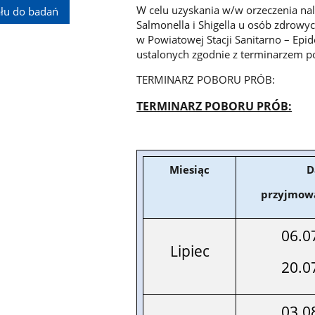
W celu uzyskania w/w orzeczenia nal
łu do badań
Salmonella i Shigella u osób zdrow
w Powiatowej Stacji Sanitarno – Ep
ustalonych zgodnie z terminarzem 
TERMINARZ POBORU PRÓB:
TERMINARZ POBORU PRÓB:
Miesiąc
D
przyjmow
06.0
Lipiec
20.0
03.0