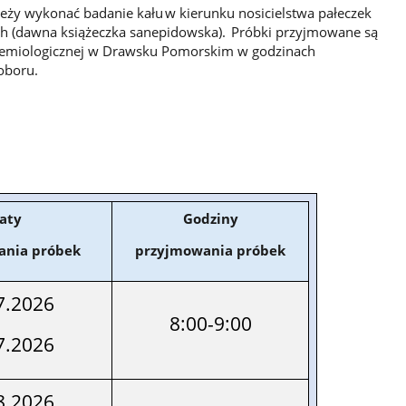
eży wykonać badanie kału w kierunku nosicielstwa pałeczek
ych (dawna książeczka sanepidowska). Próbki przyjmowane są
idemiologicznej w Drawsku Pomorskim w godzinach
poboru.
aty
Godziny
ania próbek
przyjmowania próbek
7.2026
8:00-9:00
7.2026
8.2026