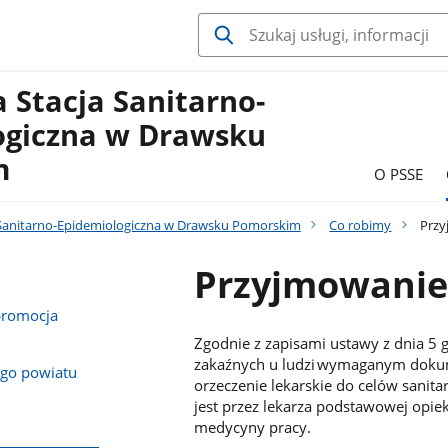
 Stacja Sanitarno-
ogiczna w Drawsku
m
O PSSE
Sanitarno-Epidemiologiczna w Drawsku Pomorskim
Co robimy
Przy
Przyjmowanie
promocja
Zgodnie z zapisami ustawy z dnia 5 
zakaźnych u ludzi wymaganym dokum
ego powiatu
orzeczenie lekarskie do celów sanit
jest przez lekarza podstawowej opie
medycyny pracy.