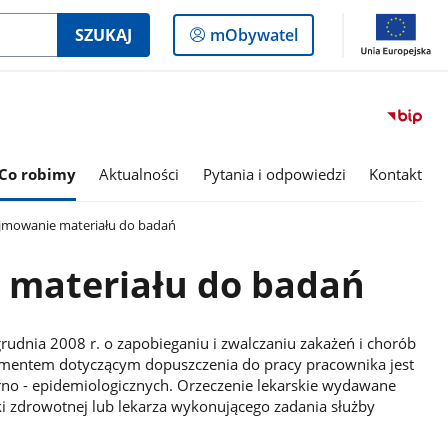
Logowanie
SZUKAJ
mObywatel
do
panelu
Co robimy
Aktualności
Pytania i odpowiedzi
Kontakt
jmowanie materiału do badań
 materiału do badań
grudnia 2008 r. o zapobieganiu i zwalczaniu zakażeń i chorób
entem dotyczącym dopuszczenia do pracy pracownika jest
arno - epidemiologicznych. Orzeczenie lekarskie wydawane
ki zdrowotnej lub lekarza wykonującego zadania służby