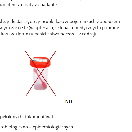
wolnieni z opłaty za badanie.
eży dostarczyć trzy próbki kału w pojemnikach z podłożem
nym zakresie (w aptekach, sklepach medycznych) pobrane
 kału w kierunku nosicielstwa pałeczek z rodzaju
pełnionych dokumentów tj.:
robiologiczno – epidemiologicznych