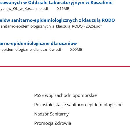
sowanych w Oddziale Laboratoryjnym w Koszalinie
h​_w​_OL​_w​_Koszalinie.pdf
0.15MB
celów sanitarno-epidemiologicznych z klauzulą RODO
​_sanitarno-epidemiologicznych​_z​_klauzulą​_RODO​_(2026).pdf
arno-epidemiologiczne dla uczniów
o-epidemiologiczne​_dla​_uczniów.pdf
0.09MB
PSSE woj. zachodniopomorskie
Pozostałe stacje sanitarno-epidemiologiczne
Nadzór Sanitarny
Promocja Zdrowia