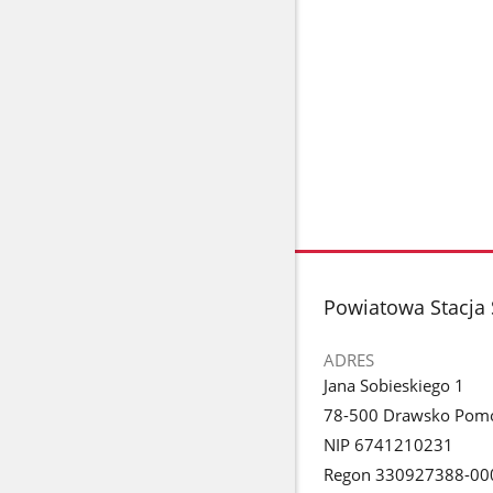
stopka
Powiatowa Stacja
ADRES
Jana Sobieskiego 1
78-500 Drawsko Pomo
NIP 6741210231
Regon 330927388-00