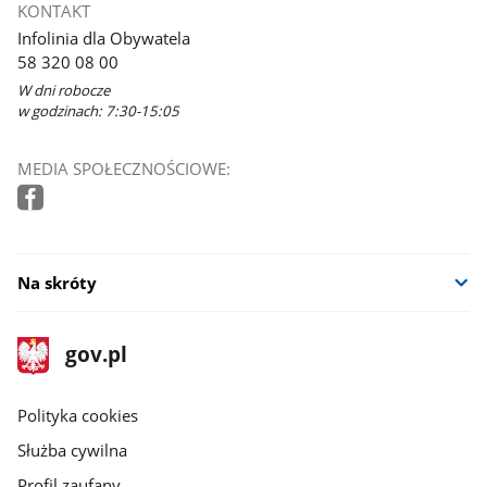
KONTAKT
Infolinia dla Obywatela
58 320 08 00
W dni robocze
w godzinach: 7:30-15:05
MEDIA SPOŁECZNOŚCIOWE:
Na skróty
stopka
Strona
gov.pl
gov.pl
główna
gov.pl
Polityka cookies
Służba cywilna
Profil zaufany