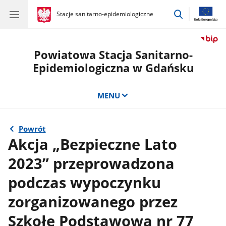
przejdź
gov.pl
Stacje sanitarno-epidemiologiczne
gov.pl
Stacje
do
sanitarno-
wyszukiwar
epidemiologiczne
Powiatowa Stacja Sanitarno-
Epidemiologiczna w Gdańsku
MENU
Powrót
Akcja „Bezpieczne Lato
2023” przeprowadzona
podczas wypoczynku
zorganizowanego przez
Szkołę Podstawową nr 77