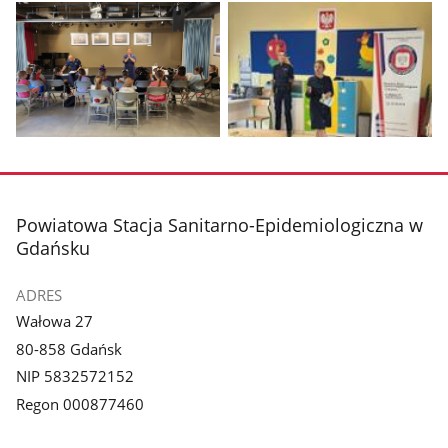
Pokaż
Pokaż
zdjęcie
zdjęcie
1
2
z
z
stopka
Powiatowa Stacja Sanitarno-Epidemiologiczna w
galerii.
galerii.
Gdańsku
ADRES
Wałowa 27
80-858 Gdańsk
NIP 5832572152
Regon 000877460