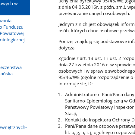
uchylenia dyrektywy 95/46/WE (ogóln
bowych w
z dnia 04.05.2016r. z późn. zm.), w
przetwarzanie danych osobowych.
wania
Jednym z nich jest obowiązek inform
o Funduszu
osób, których dane osobowe przetwa
 Powiatowej
miologicznej
Poniżej znajdują się podstawowe inf
dotyczą.
Zgodnie z art. 13 ust. 1 i ust. 2 ro
dnia 27 kwietnia 2016 r. w sprawie
ieczeństwa
osobowych i w sprawie swobodnego 
dańska
95/46/WE (ogólne rozporządzenie o 
informuje się, iż:
Administratorem Pani/Pana dany
Sanitarno-Epidemiologiczną w Gda
Państwowy Powiatowy Inspektor 
Stacji;
Kontakt do Inspektora Ochrony D
Pani/Pana dane osobowe przetwarza
ewnętrznych-
lit. b, g, h, i, j, ogólnego rozp