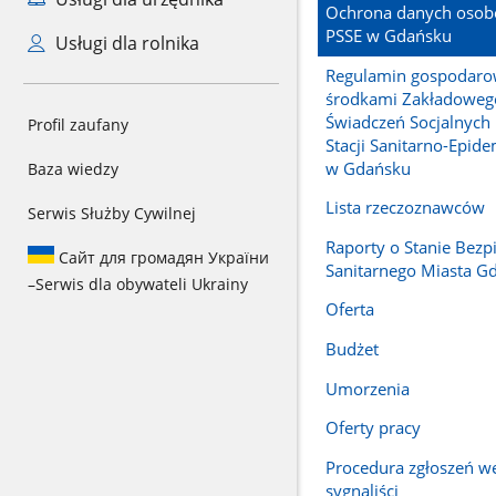
Ochrona danych oso
PSSE w Gdańsku
Usługi dla rolnika
Regulamin gospodaro
środkami Zakładoweg
Świadczeń Socjalnych
Profil zaufany
Stacji Sanitarno-Epide
w Gdańsku
Baza wiedzy
Lista rzeczoznawców
Serwis Służby Cywilnej
Raporty o Stanie Bezp
Сайт для громадян України
Sanitarnego Miasta G
–
Serwis dla obywateli Ukrainy
Oferta
Budżet
Umorzenia
Oferty pracy
Procedura zgłoszeń w
sygnaliści