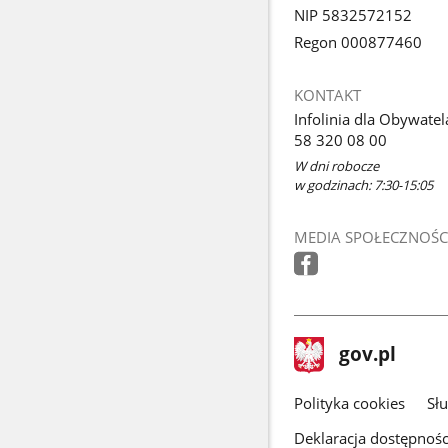
NIP 5832572152
Regon 000877460
KONTAKT
Infolinia dla Obywatel
58 320 08 00
W dni robocze
w godzinach: 7:30-15:05
MEDIA SPOŁECZNOŚC
stopka
Strona
gov.pl
gov.pl
główna
gov.pl
Polityka cookies
Sł
Deklaracja dostępnośc