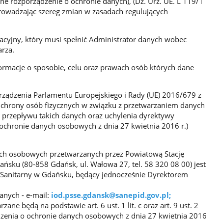
e rozporządzenie o ochronie danych), (Dz. Urz. UE. L 119/1
prowadzając szereg zmian w zasadach regulujących
acyjny, który musi spełnić Administrator danych wobec
rza.
ormacje o sposobie, celu oraz prawach osób których dane
zporządzenia Parlamentu Europejskiego i Rady (UE) 2016/679 z
 ochrony osób fizycznych w związku z przetwarzaniem danych
przepływu takich danych oraz uchylenia dyrektywy
ochronie danych osobowych z dnia 27 kwietnia 2016 r.)
ch osobowych przetwarzanych przez Powiatową Stację
ńsku (80-858 Gdańsk, ul. Wałowa 27, tel. 58 320 08 00) jest
Sanitarny w Gdańsku, będący jednocześnie Dyrektorem
anych - e-mail:
iod.psse.gdansk@sanepid.gov.pl;
ne będą na podstawie art. 6 ust. 1 lit. c oraz art. 9 ust. 2
orządzenia o ochronie danych osobowych z dnia 27 kwietnia 2016