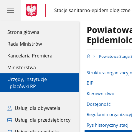
gov.pl
gov.pl
Stacje sanitarno-epidemiologiczne
gov.pl
Stacje
sanitarno-
epidemiologiczne
Powiatowa
gov.pl
Strona główna
Epidemiol
Rada Ministrów
Kancelaria Premiera
Powiatowa Stacja 
Ministerstwa
Struktura organizacyj
Urzędy, instytucje
BIP
i placówki RP
Kierownictwo
Dostępność
Usługi dla obywatela
Regulamin organizacy
Usługi dla przedsiębiorcy
Rys historyczny stacji
Usługi dla urzędnika