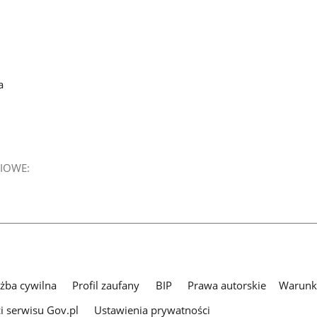
a
IOWE:
użba cywilna
Profil zaufany
BIP
Prawa autorskie
Warunki
i serwisu Gov.pl
Ustawienia prywatności