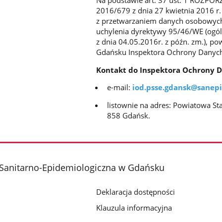
Na podstawie art. 37 ust. 1 ROZP
2016/679 z dnia 27 kwietnia 2016 r
z przetwarzaniem danych osobowych
uchylenia dyrektywy 95/46/WE (ogóln
z dnia 04.05.2016r. z późn. zm.), p
Gdańsku Inspektora Ochrony Danych
Kontakt do Inspektora Ochrony 
e-mail:
iod.psse.gdansk@sanepi
listownie na adres: Powiatowa S
858 Gdańsk.
 Sanitarno-Epidemiologiczna w Gdańsku
Deklaracja dostępności
Klauzula informacyjna