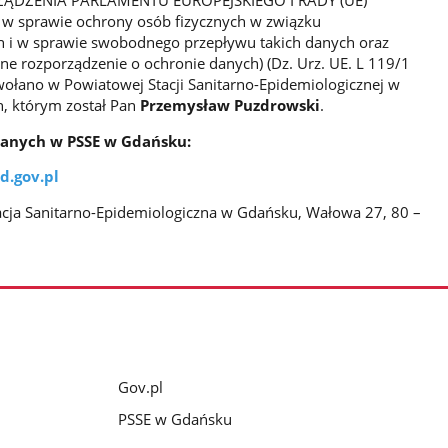
ORZĄDZENIA PARLAMENTU EUROPEJSKIEGO I RADY (UE)
. w sprawie ochrony osób fizycznych w związku
 i w sprawie swobodnego przepływu takich danych oraz
e rozporządzenie o ochronie danych) (Dz. Urz. UE. L 119/1
owołano w Powiatowej Stacji Sanitarno-Epidemiologicznej w
, którym został Pan
Przemysław Puzdrowski
.
Danych w PSSE w Gdańsku:
d.gov.pl
tacja Sanitarno-Epidemiologiczna w Gdańsku, Wałowa 27, 80 –
Gov.pl
PSSE w Gdańsku