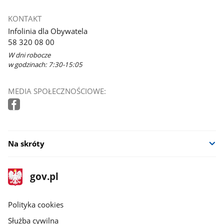
KONTAKT
Infolinia dla Obywatela
58 320 08 00
W dni robocze
w godzinach: 7:30-15:05
MEDIA SPOŁECZNOŚCIOWE:
Na skróty
stopka
Strona
gov.pl
gov.pl
główna
gov.pl
Polityka cookies
Służba cywilna