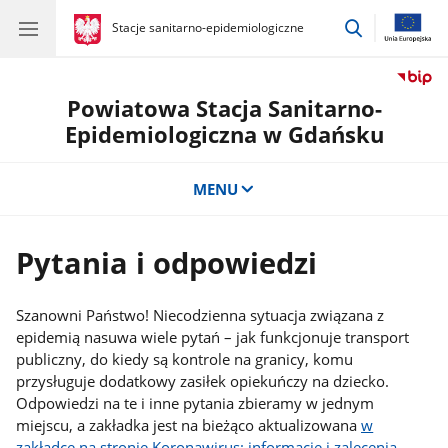
przejdź
gov.pl
Stacje sanitarno-epidemiologiczne
gov.pl
Stacje
do
sanitarno-
wyszukiwar
epidemiologiczne
Powiatowa Stacja Sanitarno-
Epidemiologiczna w Gdańsku
MENU
Pytania i odpowiedzi
Szanowni Państwo! Niecodzienna sytuacja związana z
epidemią nasuwa wiele pytań – jak funkcjonuje transport
publiczny, do kiedy są kontrole na granicy, komu
przysługuje dodatkowy zasiłek opiekuńczy na dziecko.
Odpowiedzi na te i inne pytania zbieramy w jednym
miejscu, a zakładka jest na bieżąco aktualizowana
w
zakładce na stronie Koronawirus: informacje i zalecenia
.