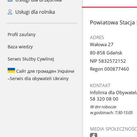
Usługi dla rolnika
stopka
Powiatowa Stacja
Profil zaufany
ADRES
Wałowa 27
Baza wiedzy
80-858 Gdańsk
Serwis Służby Cywilnej
NIP 5832572152
Regon 000877460
Сайт для громадян України
–
Serwis dla obywateli Ukrainy
KONTAKT
Infolinia dla Obywatel
58 320 08 00
W dni robocze
w godzinach: 7:30-15:05
MEDIA SPOŁECZNOŚC