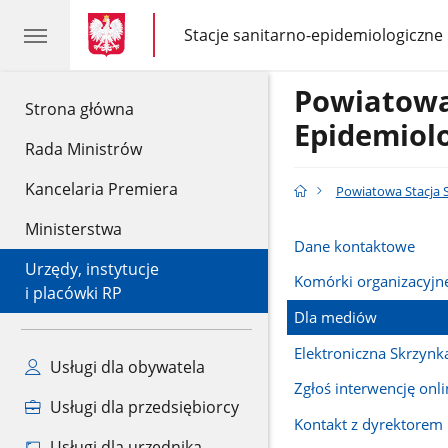
gov.pl
gov.pl
Stacje sanitarno-epidemiologiczne
gov.pl
Stacje
sanitarno-
epidemiologiczne
Powiatowa
gov.pl
Strona główna
Epidemiol
Rada Ministrów
Kancelaria Premiera
Powiatowa Stacja 
Ministerstwa
Dane kontaktowe
Urzędy, instytucje
Komórki organizacyjn
i placówki RP
Dla mediów
Elektroniczna Skrzyn
Usługi dla obywatela
Zgłoś interwencję onli
Usługi dla przedsiębiorcy
Kontakt z dyrektorem
Usługi dla urzędnika