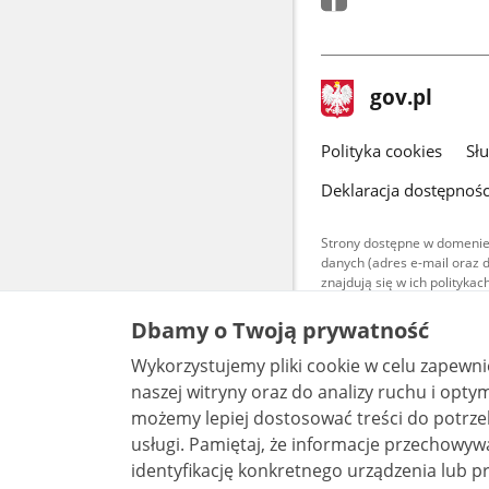
stopka
Strona
gov.pl
gov.pl
główna
gov.pl
Polityka cookies
Sł
Deklaracja dostępnośc
Strony dostępne w domenie
danych (adres e-mail oraz 
znajdują się w ich polityk
Treści teksto
Dbamy o Twoją prywatność
udostępniane
warunkach 4.0
Wykorzystujemy pliki cookie w celu zapewn
są udostępni
bez utworów z
naszej witryny oraz do analizy ruchu i optymalizacj
możemy lepiej dostosować treści do potrzeb
usługi. Pamiętaj, że informacje przechowywane w plikach cookie mogą pozwalać na
identyfikację konkretnego urządzenia lub pr