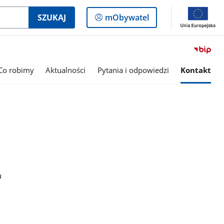
Logowanie
SZUKAJ
mObywatel
do
panelu
Co robimy
Aktualności
Pytania i odpowiedzi
Kontakt
u