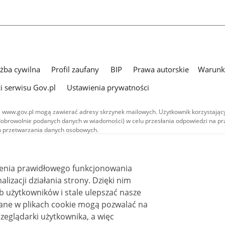
użba cywilna
Profil zaufany
BIP
Prawa autorskie
Warunki
i serwisu Gov.pl
Ustawienia prywatności
 www.gov.pl mogą zawierać adresy skrzynek mailowych. Użytkownik korzystający
dobrowolnie podanych danych w wiadomości) w celu przesłania odpowiedzi na prz
ach przetwarzania danych osobowych.
we publikowane w serwisie (z wyłączeniem treści audiowizualnych), są
 na licencji typu Creative Commons: uznanie autorstwa - na tych samych
 (CC BY-SA 4.0). Materiały audiowizualne, w tym zdjęcia, materiały audio i wideo
ienia prawidłowego funkcjonowania
ane na licencji typu Creative Commons: uznanie autorstwa użycie niekomercyjne 
ależnych 4.0 (CC BY-NC-ND 4.0), o ile nie jest to stwierdzone inaczej.
i działania strony. Dzięki nim
 użytkowników i stale ulepszać nasze
zeglądarki użytkownika, a więc