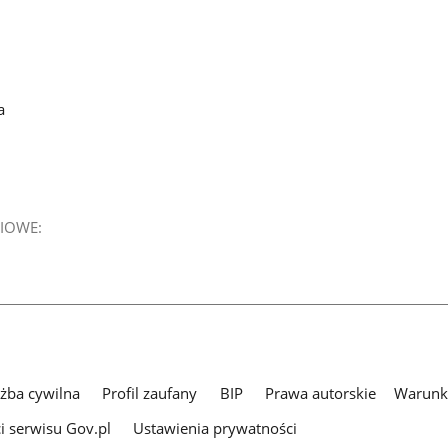
a
IOWE:
użba cywilna
Profil zaufany
BIP
Prawa autorskie
Warunki
i serwisu Gov.pl
Ustawienia prywatności