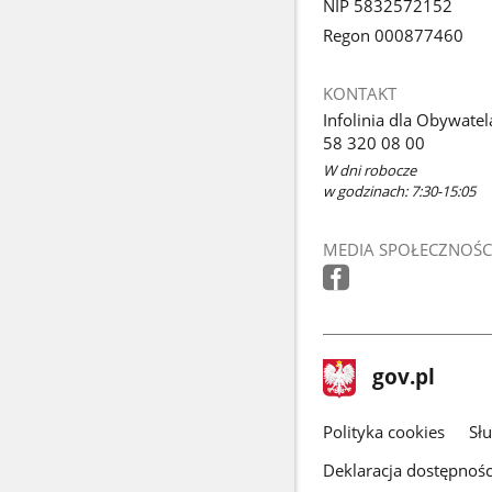
NIP 5832572152
Regon 000877460
KONTAKT
Infolinia dla Obywatel
58 320 08 00
W dni robocze
w godzinach: 7:30-15:05
MEDIA SPOŁECZNOŚC
stopka
Strona
gov.pl
gov.pl
główna
gov.pl
Polityka cookies
Sł
Deklaracja dostępnośc