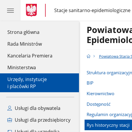
gov.pl
gov.pl
Stacje sanitarno-epidemiologiczne
gov.pl
Stacje
sanitarno-
epidemiologiczne
Powiatowa
gov.pl
Strona główna
Epidemiol
Rada Ministrów
Kancelaria Premiera
Powiatowa Stacja 
Ministerstwa
Struktura organizacyj
Urzędy, instytucje
BIP
i placówki RP
Kierownictwo
Dostępność
Usługi dla obywatela
Regulamin organizacy
Usługi dla przedsiębiorcy
Rys historyczny stacji
Usługi dla urzędnika