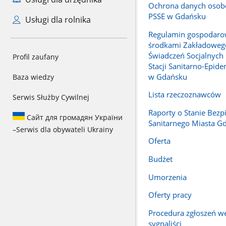
Ochrona danych oso
PSSE w Gdańsku
Usługi dla rolnika
Regulamin gospodaro
środkami Zakładoweg
Świadczeń Socjalnych
Profil zaufany
Stacji Sanitarno-Epide
w Gdańsku
Baza wiedzy
Lista rzeczoznawców
Serwis Służby Cywilnej
Raporty o Stanie Bezp
Сайт для громадян України
Sanitarnego Miasta G
–
Serwis dla obywateli Ukrainy
Oferta
Budżet
Umorzenia
Oferty pracy
Procedura zgłoszeń w
sygnaliści