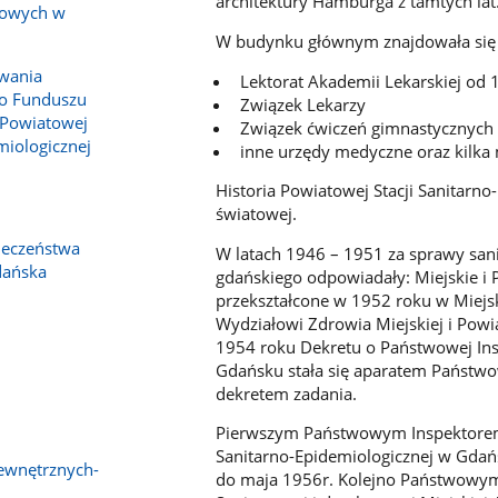
architektury Hamburga z tamtych lat
bowych w
W budynku głównym znajdowała się K
wania
Lektorat Akademii Lekarskiej od 
o Funduszu
Związek Lekarzy
 Powiatowej
Związek ćwiczeń gimnastycznych
miologicznej
inne urzędy medyczne oraz kilka
Historia Powiatowej Stacji Sanitarno
światowej.
ieczeństwa
W latach 1946 – 1951 za sprawy sani
dańska
gdańskiego odpowiadały: Miejskie i
przekształcone w 1952 roku w Miejsk
Wydziałowi Zdrowia Miejskiej i Pow
1954 roku Dekretu o Państwowej Insp
Gdańsku stała się aparatem Państwo
dekretem zadania.
Pierwszym Państwowym Inspektorem 
Sanitarno-Epidemiologicznej w Gdańs
ewnętrznych-
do maja 1956r. Kolejno Państwowym