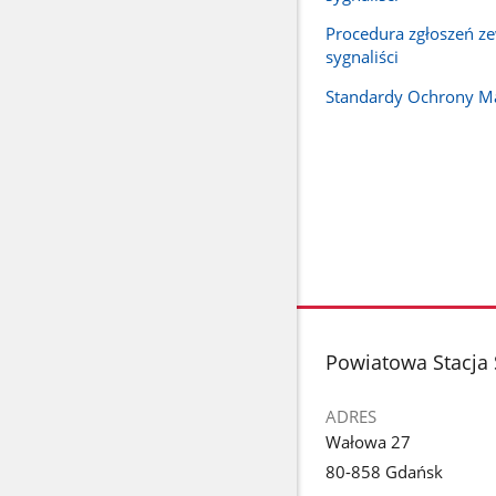
Procedura zgłoszeń z
sygnaliści
Standardy Ochrony Ma
stopka
Powiatowa Stacja
ADRES
Wałowa 27
80-858 Gdańsk