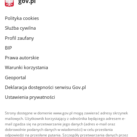
Strona
gov.pl
gov.pl
główna
gov.pl
Polityka cookies
Służba cywilna
Profil zaufany
BIP
Prawa autorskie
Warunki korzystania
Geoportal
Deklaracja dostępności serwisu Gov.pl
Ustawienia prywatności
Strony dostępne w domenie www.gov.pl mogą zawierać adresy skrzynek
mailowych. Użytkownik korzystający z odnośnika będącego adresem e-
mail zgadza się na przetwarzanie jego danych (adres e-mail oraz
dobrowolnie podanych danych w wiadomości) w celu przesłania
odpowiedzi na przesłane pytania. Szczegóły przetwarzania danych przez