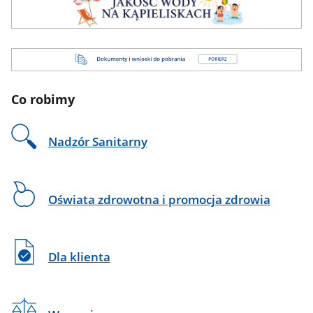
Dokumenty
i
wnioski
Co robimy
do
pobrania
Nadzór Sanitarny
Oświata zdrowotna i promocja zdrowia
Dla klienta