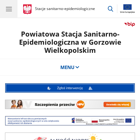
przejdź
gov.pl
Stacje sanitarno-epidemiologiczne
gov.pl
Stacje
do
sanitarno-
wyszukiwar
epidemiologiczne
Powiatowa Stacja Sanitarno-
Epidemiologiczna w Gorzowie
Wielkopolskim
MENU