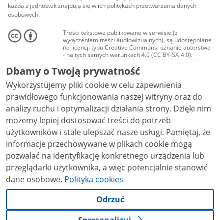
każdą z jednostek znajdują się w ich politykach przetwarzania danych
osobowych.
Treści tekstowe publikowane w serwisie (z
wyłączeniem treści audiowizualnych), są udostępniane
na licencji typu Creative Commons: uznanie autorstwa
- na tych samych warunkach 4.0 (CC BY-SA 4.0).
Materiały audiowizualne, w tym zdjęcia, materiały
Dbamy o Twoją prywatność
audio i wideo, są udostępniane na licencji typu
Creative Commons: uznanie autorstwa użycie
Wykorzystujemy pliki cookie w celu zapewnienia
niekomercyjne - bez utworów zależnych 4.0 (CC BY-
NC-ND 4.0), o ile nie jest to stwierdzone inaczej.
prawidłowego funkcjonowania naszej witryny oraz do
analizy ruchu i optymalizacji działania strony. Dzięki nim
możemy lepiej dostosować treści do potrzeb
użytkowników i stale ulepszać nasze usługi. Pamiętaj, że
informacje przechowywane w plikach cookie mogą
pozwalać na identyfikację konkretnego urządzenia lub
przeglądarki użytkownika, a więc potencjalnie stanowić
dane osobowe.
Polityka cookies
Odrzuć