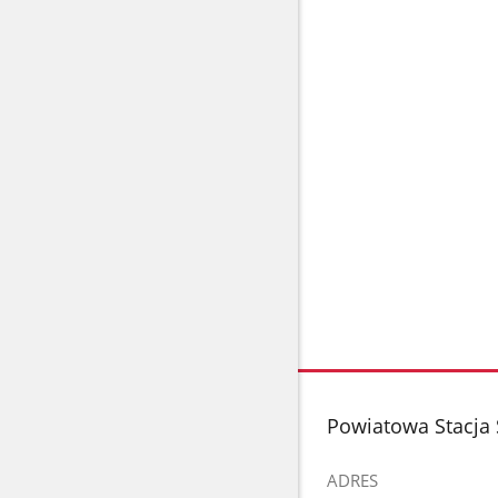
stopka
Powiatowa Stacja 
ADRES