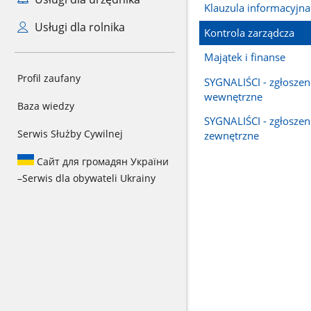
Klauzula informacyjna
Usługi dla rolnika
Kontrola zarządcza
Majątek i finanse
Profil zaufany
SYGNALIŚCI - zgłoszen
wewnętrzne
Baza wiedzy
SYGNALIŚCI - zgłoszen
Serwis Służby Cywilnej
zewnętrzne
Сайт для громадян України
–
Serwis dla obywateli Ukrainy