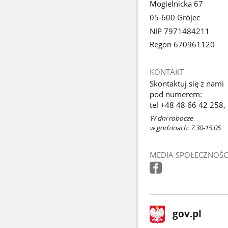
Mogielnicka 67
05-600 Grójec
NIP 7971484211
Regon 670961120
KONTAKT
Skontaktuj się z nami
pod numerem:
tel +48 48 66 42 258,
W dni robocze
w godzinach: 7.30-15.05
MEDIA SPOŁECZNOŚC
stopka
Strona
gov.pl
gov.pl
główna