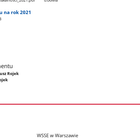
ałalności​_2021.pdf
0.06MB
cu na rok 2021
B
mentu
iusz Rojek
ojek
WSSE w Warszawie