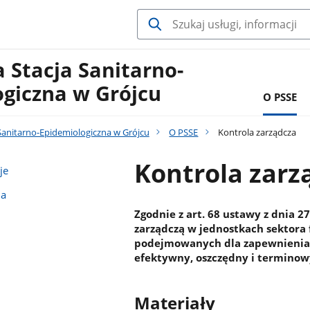
 Stacja Sanitarno-
ogiczna w Grójcu
O PSSE
Sanitarno-Epidemiologiczna w Grójcu
O PSSE
Kontrola zarządcza
Kontrola zarz
je
na
Zgodnie z art. 68 ustawy z dnia 27
zarządczą w jednostkach sektora 
podejmowanych dla zapewnienia r
efektywny, oszczędny i terminow
Materiały