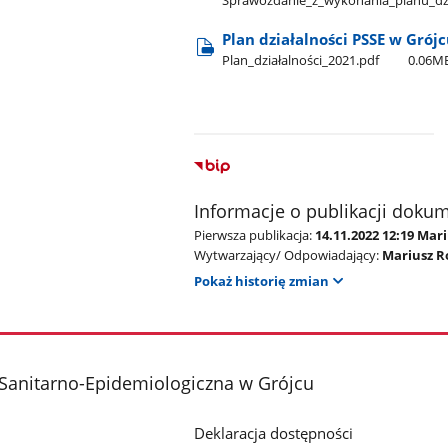
Sprawozdanie​_z​_wykonania​_planu​_dzi
Plan działalności PSSE w Grój
Plan​_działalności​_2021.pdf
0.06M
Informacje o publikacji doku
Pierwsza publikacja:
14.11.2022 12:19 Mar
Wytwarzający/ Odpowiadający:
Mariusz R
Pokaż historię zmian
Sanitarno-Epidemiologiczna w Grójcu
Deklaracja dostępności