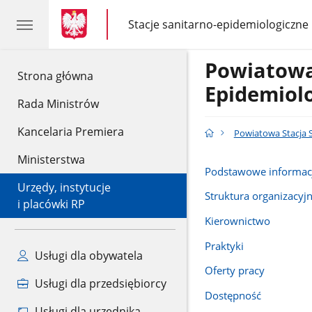
gov.pl
gov.pl
Stacje sanitarno-epidemiologiczne
gov.pl
Stacje
sanitarno-
epidemiologiczne
Powiatowa
gov.pl
Strona główna
Epidemiol
Rada Ministrów
Kancelaria Premiera
Powiatowa Stacja 
Ministerstwa
Podstawowe informac
Urzędy, instytucje
Struktura organizacyj
i placówki RP
Kierownictwo
Praktyki
Usługi dla obywatela
Oferty pracy
Usługi dla przedsiębiorcy
Dostępność
Usługi dla urzędnika