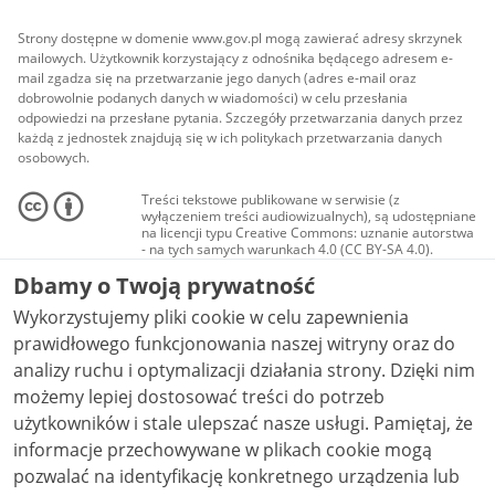
Strony dostępne w domenie www.gov.pl mogą zawierać adresy skrzynek
mailowych. Użytkownik korzystający z odnośnika będącego adresem e-
mail zgadza się na przetwarzanie jego danych (adres e-mail oraz
dobrowolnie podanych danych w wiadomości) w celu przesłania
odpowiedzi na przesłane pytania. Szczegóły przetwarzania danych przez
każdą z jednostek znajdują się w ich politykach przetwarzania danych
osobowych.
Treści tekstowe publikowane w serwisie (z
wyłączeniem treści audiowizualnych), są udostępniane
na licencji typu Creative Commons: uznanie autorstwa
- na tych samych warunkach 4.0 (CC BY-SA 4.0).
Materiały audiowizualne, w tym zdjęcia, materiały
Dbamy o Twoją prywatność
audio i wideo, są udostępniane na licencji typu
Creative Commons: uznanie autorstwa użycie
Wykorzystujemy pliki cookie w celu zapewnienia
niekomercyjne - bez utworów zależnych 4.0 (CC BY-
NC-ND 4.0), o ile nie jest to stwierdzone inaczej.
prawidłowego funkcjonowania naszej witryny oraz do
analizy ruchu i optymalizacji działania strony. Dzięki nim
możemy lepiej dostosować treści do potrzeb
użytkowników i stale ulepszać nasze usługi. Pamiętaj, że
informacje przechowywane w plikach cookie mogą
pozwalać na identyfikację konkretnego urządzenia lub