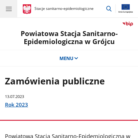
przejdź
gov.pl
Stacje sanitarno-epidemiologiczne
gov.pl
Stacje
do
sanitarno-
wyszukiwar
epidemiologiczne
Powiatowa Stacja Sanitarno-
Epidemiologiczna w Grójcu
MENU
Zamówienia publiczne
13.07.2023
Rok 2023
stopka
Powiatowa Stacja Sanitarno-Epidemiologiczna w