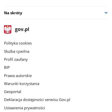
Na skróty
stopka
Strona
gov.pl
gov.pl
główna
gov.pl
Polityka cookies
Służba cywilna
Profil zaufany
BIP
Prawa autorskie
Warunki korzystania
Geoportal
Deklaracja dostępności serwisu Gov.pl
Ustawienia prywatności