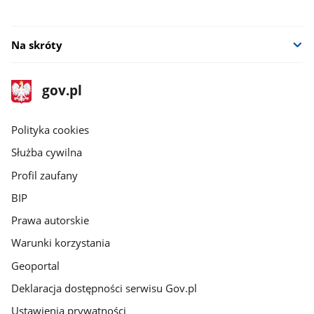
Na skróty
stopka
Strona
gov.pl
gov.pl
główna
gov.pl
Polityka cookies
Służba cywilna
Profil zaufany
BIP
Prawa autorskie
Warunki korzystania
Geoportal
Deklaracja dostępności serwisu Gov.pl
Ustawienia prywatności