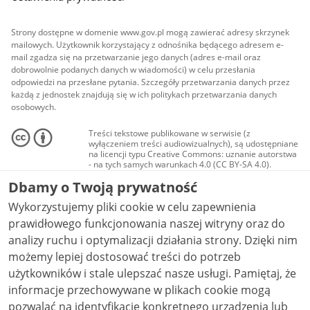
Strony dostępne w domenie www.gov.pl mogą zawierać adresy skrzynek
mailowych. Użytkownik korzystający z odnośnika będącego adresem e-
mail zgadza się na przetwarzanie jego danych (adres e-mail oraz
dobrowolnie podanych danych w wiadomości) w celu przesłania
odpowiedzi na przesłane pytania. Szczegóły przetwarzania danych przez
każdą z jednostek znajdują się w ich politykach przetwarzania danych
osobowych.
Treści tekstowe publikowane w serwisie (z
wyłączeniem treści audiowizualnych), są udostępniane
na licencji typu Creative Commons: uznanie autorstwa
- na tych samych warunkach 4.0 (CC BY-SA 4.0).
Materiały audiowizualne, w tym zdjęcia, materiały
Dbamy o Twoją prywatność
audio i wideo, są udostępniane na licencji typu
Creative Commons: uznanie autorstwa użycie
Wykorzystujemy pliki cookie w celu zapewnienia
niekomercyjne - bez utworów zależnych 4.0 (CC BY-
NC-ND 4.0), o ile nie jest to stwierdzone inaczej.
prawidłowego funkcjonowania naszej witryny oraz do
analizy ruchu i optymalizacji działania strony. Dzięki nim
możemy lepiej dostosować treści do potrzeb
użytkowników i stale ulepszać nasze usługi. Pamiętaj, że
informacje przechowywane w plikach cookie mogą
pozwalać na identyfikację konkretnego urządzenia lub