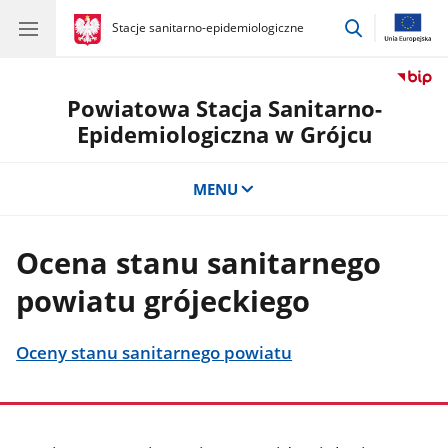
przejdź
gov.pl
Stacje sanitarno-epidemiologiczne
gov.pl
Stacje
do
sanitarno-
wyszukiwar
epidemiologiczne
Powiatowa Stacja Sanitarno-
Epidemiologiczna w Grójcu
MENU
Ocena stanu sanitarnego
powiatu grójeckiego
Oceny stanu sanitarnego powiatu