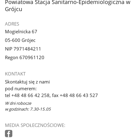
stopka
Powiatowa Stacja Sanitarno-Epidemiologiczna w
Grójcu
ADRES
Mogielnicka 67
05-600 Grójec
NIP 7971484211
Regon 670961120
KONTAKT
Skontaktuj się z nami
pod numerem:
tel +48 48 66 42 258, fax +48 48 66 43 527
W dni robocze
w godzinach: 7.30-15.05
MEDIA SPOŁECZNOŚCIOWE: