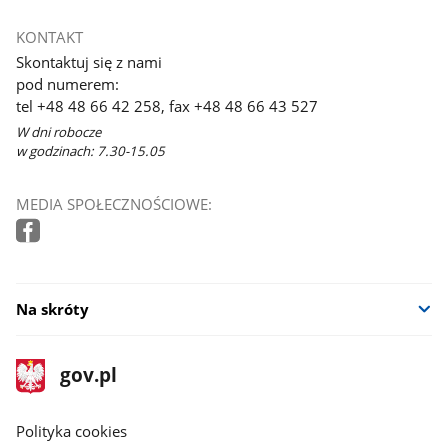
KONTAKT
Skontaktuj się z nami
pod numerem:
tel +48 48 66 42 258, fax +48 48 66 43 527
W dni robocze
w godzinach: 7.30-15.05
MEDIA SPOŁECZNOŚCIOWE:
Na skróty
stopka
Strona
gov.pl
gov.pl
główna
gov.pl
Polityka cookies