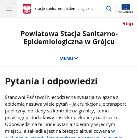
przejdź
gov.pl
Stacje sanitarno-epidemiologiczne
gov.pl
Stacje
do
sanitarno-
wyszukiwar
epidemiologiczne
Powiatowa Stacja Sanitarno-
Epidemiologiczna w Grójcu
MENU
Pytania i odpowiedzi
Szanowni Państwo! Niecodzienna sytuacja związana z
epidemią nasuwa wiele pytań – jak funkcjonuje transport
publiczny, do kiedy są kontrole na granicy, komu
przysługuje dodatkowy zasiłek opiekuńczy na dziecko.
Odpowiedzi na te i inne pytania zbieramy w jednym
miejscu, a zakładka jest na bieżąco aktualizowana
w
zakładce na stronie Koronawirus: informacje i zalecenia
.