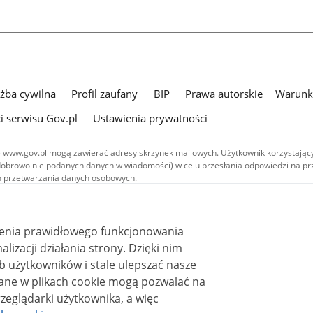
użba cywilna
Profil zaufany
BIP
Prawa autorskie
Warunki
i serwisu Gov.pl
Ustawienia prywatności
 www.gov.pl mogą zawierać adresy skrzynek mailowych. Użytkownik korzystający
dobrowolnie podanych danych w wiadomości) w celu przesłania odpowiedzi na prz
ach przetwarzania danych osobowych.
we publikowane w serwisie (z wyłączeniem treści audiowizualnych), są
 na licencji typu Creative Commons: uznanie autorstwa - na tych samych
 (CC BY-SA 4.0). Materiały audiowizualne, w tym zdjęcia, materiały audio i wideo
ienia prawidłowego funkcjonowania
ane na licencji typu Creative Commons: uznanie autorstwa użycie niekomercyjne 
ależnych 4.0 (CC BY-NC-ND 4.0), o ile nie jest to stwierdzone inaczej.
i działania strony. Dzięki nim
 użytkowników i stale ulepszać nasze
zeglądarki użytkownika, a więc