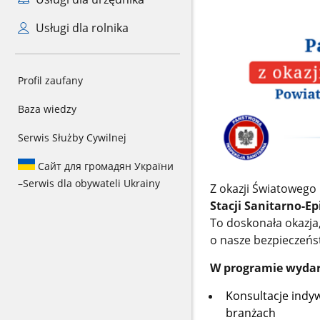
Usługi dla rolnika
Profil zaufany
Baza wiedzy
Serwis Służby Cywilnej
Сайт для громадян України
–
Serwis dla obywateli Ukrainy
Z okazji Światowego
Stacji Sanitarno-Ep
To doskonała okazja
o nasze bezpieczeń
W programie wydar
Konsultacje indy
branżach