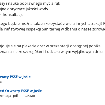
azy i nauka poprawnego mycia rąk
yjne dotyczące jakości wody
i konsultacje
go będzie można także skorzystać z wielu innych atrakcji! 
rola Państwowej Inspekcji Sanitarnej w dbaniu o nasze zdrowie
ajduję się na plakacie oraz w prezentacji dostępnej poniżej.
nania się ze szczegółami i udziału w tym wyjątkowym dniu!
twaty PSSE w Jaśle
B
ień Otwarty PSSE w Jaśle
zentacja​_.pdf
0.92MB