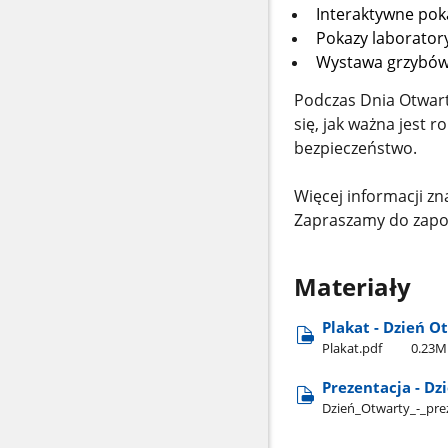
Interaktywne pok
Pokazy laborator
Wystawa grzybów 
Podczas Dnia Otwarte
się, jak ważna jest 
bezpieczeństwo.
Więcej informacji zn
Zapraszamy do zapoz
Materiały
Plakat - Dzień O
Plakat.pdf
0.23M
Prezentacja - Dz
Dzień​_Otwarty​_-​_pre