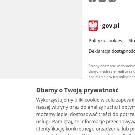
stopka
Strona
gov.pl
gov.pl
główna
gov.pl
Polityka cookies
Sł
Deklaracja dostępnośc
Strony dostępne w domenie
danych (adres e-mail oraz 
znajdują się w ich polityk
Treści teksto
Dbamy o Twoją prywatność
udostępniane
warunkach 4.0
Wykorzystujemy pliki cookie w celu zapewn
są udostępni
bez utworów z
naszej witryny oraz do analizy ruchu i optymalizacj
możemy lepiej dostosować treści do potrzeb
usługi. Pamiętaj, że informacje przechowywane w plikach cookie mogą pozwalać na
identyfikację konkretnego urządzenia lub pr