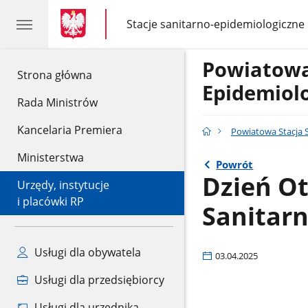
gov.pl
gov.pl
Stacje sanitarno-epidemiologiczne
gov.pl
Stacje
sanitarno-
epidemiologiczne
Powiatowa
gov.pl
Strona główna
Epidemiolo
Rada Ministrów
Kancelaria Premiera
Powiatowa Stacja S
Ministerstwa
Powrót
Dzień Ot
Urzędy, instytucje
i placówki RP
Sanitarn
Usługi dla obywatela
03.04.2025
Usługi dla przedsiębiorcy
Usługi dla urzędnika