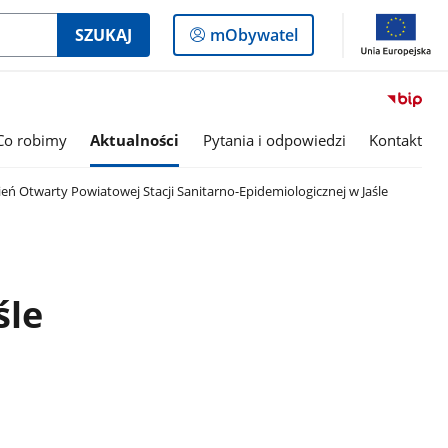
Logowanie
SZUKAJ
mObywatel
do
panelu
Co robimy
Aktualności
Pytania i odpowiedzi
Kontakt
eń Otwarty Powiatowej Stacji Sanitarno-Epidemiologicznej w Jaśle
śle