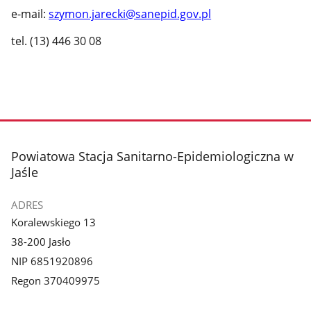
e-mail:
szymon.jarecki@sanepid.gov.pl
tel. (13) 446 30 08
stopka
Powiatowa Stacja Sanitarno-Epidemiologiczna w
Jaśle
ADRES
Koralewskiego 13
38-200 Jasło
NIP 6851920896
Regon 370409975