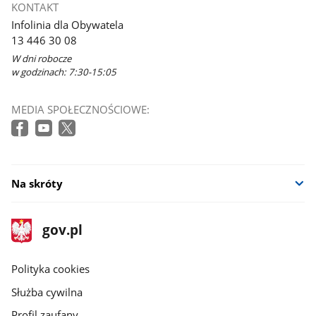
KONTAKT
Infolinia dla Obywatela
13 446 30 08
W dni robocze
w godzinach: 7:30-15:05
MEDIA SPOŁECZNOŚCIOWE:
Na skróty
stopka
Strona
gov.pl
gov.pl
główna
gov.pl
Polityka cookies
Służba cywilna
Profil zaufany