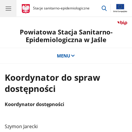
przejdź
gov.pl
Stacje sanitarno-epidemiologiczne
gov.pl
Stacje
do
sanitarno-
wyszukiwar
epidemiologiczne
Powiatowa Stacja Sanitarno-
Epidemiologiczna w Jaśle
MENU
Koordynator do spraw
dostępności
Koordynator dostępności
Szymon Jarecki