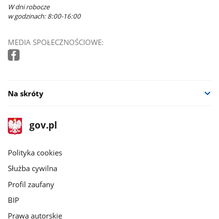
W dni robocze
w godzinach: 8:00-16:00
MEDIA SPOŁECZNOŚCIOWE:
Na skróty
stopka
Strona
gov.pl
gov.pl
główna
gov.pl
Polityka cookies
Służba cywilna
Profil zaufany
BIP
Prawa autorskie