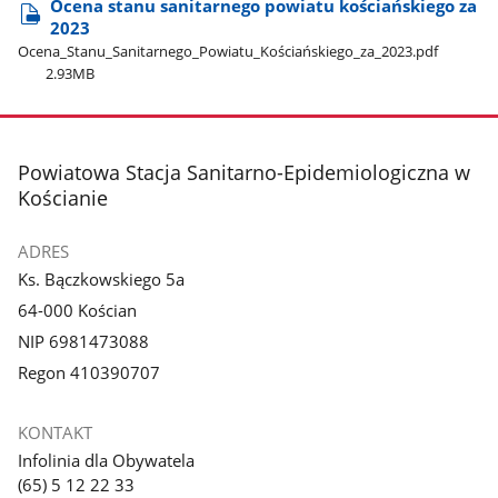
Ocena stanu sanitarnego powiatu kościańskiego za
2023
Ocena​_Stanu​_Sanitarnego​_Powiatu​_Kościańskiego​_za​_2023.pdf
2.93MB
stopka
Powiatowa Stacja Sanitarno-Epidemiologiczna w
Kościanie
ADRES
Ks. Bączkowskiego 5a
64-000 Kościan
NIP 6981473088
Regon 410390707
KONTAKT
Infolinia dla Obywatela
(65) 5 12 22 33