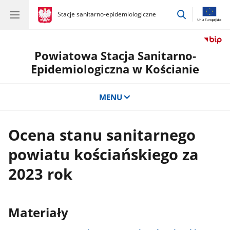
przejdź
gov.pl
Stacje sanitarno-epidemiologiczne
gov.pl
Stacje
do
sanitarno-
wyszukiwar
epidemiologiczne
Powiatowa Stacja Sanitarno-
Epidemiologiczna w Kościanie
MENU
Ocena stanu sanitarnego
powiatu kościańskiego za
2023 rok
Materiały