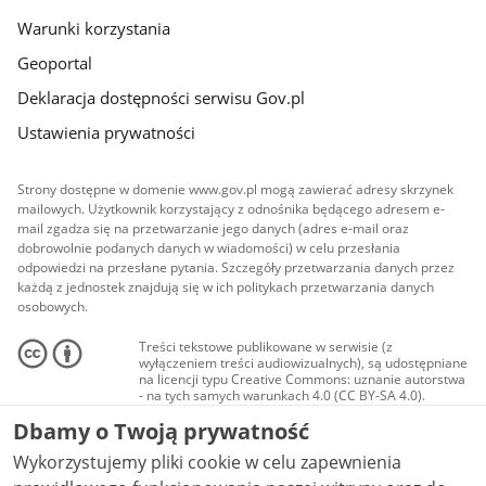
Warunki korzystania
Geoportal
Deklaracja dostępności serwisu Gov.pl
Ustawienia prywatności
Strony dostępne w domenie www.gov.pl mogą zawierać adresy skrzynek
mailowych. Użytkownik korzystający z odnośnika będącego adresem e-
mail zgadza się na przetwarzanie jego danych (adres e-mail oraz
dobrowolnie podanych danych w wiadomości) w celu przesłania
odpowiedzi na przesłane pytania. Szczegóły przetwarzania danych przez
każdą z jednostek znajdują się w ich politykach przetwarzania danych
osobowych.
Treści tekstowe publikowane w serwisie (z
wyłączeniem treści audiowizualnych), są udostępniane
na licencji typu Creative Commons: uznanie autorstwa
- na tych samych warunkach 4.0 (CC BY-SA 4.0).
Materiały audiowizualne, w tym zdjęcia, materiały
Dbamy o Twoją prywatność
audio i wideo, są udostępniane na licencji typu
Creative Commons: uznanie autorstwa użycie
Wykorzystujemy pliki cookie w celu zapewnienia
niekomercyjne - bez utworów zależnych 4.0 (CC BY-
NC-ND 4.0), o ile nie jest to stwierdzone inaczej.