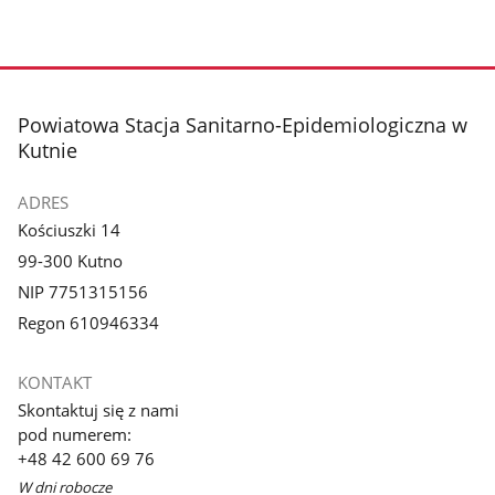
stopka
Powiatowa Stacja Sanitarno-Epidemiologiczna w
Kutnie
ADRES
Kościuszki 14
99-300 Kutno
NIP 7751315156
Regon 610946334
KONTAKT
Skontaktuj się z nami
pod numerem:
+48 42 600 69 76
W dni robocze