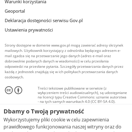
Warunki korzystania
Geoportal
Deklaracja dostępności serwisu Gov.pl
Ustawienia prywatności
Strony dostępne w domenie www.gov.pl mogą zawierać adresy skrzynek
mailowych. Użytkownik korzystający z odnośnika będącego adresem e-
mail zgadza się na przetwarzanie jego danych (adres e-mail oraz
dobrowolnie podanych danych w wiadomości) w celu przesłania
odpowiedzi na przesłane pytania. Szczegóły przetwarzania danych przez
każdą z jednostek znajdują się w ich politykach przetwarzania danych
osobowych.
Treści tekstowe publikowane w serwisie (z
wyłączeniem treści audiowizualnych), są udostępniane
na licencji typu Creative Commons: uznanie autorstwa
- na tych samych warunkach 4.0 (CC BY-SA 4.0).
Materiały audiowizualne, w tym zdjęcia, materiały
Dbamy o Twoją prywatność
audio i wideo, są udostępniane na licencji typu
Creative Commons: uznanie autorstwa użycie
Wykorzystujemy pliki cookie w celu zapewnienia
niekomercyjne - bez utworów zależnych 4.0 (CC BY-
NC-ND 4.0), o ile nie jest to stwierdzone inaczej.
prawidłowego funkcjonowania naszej witryny oraz do