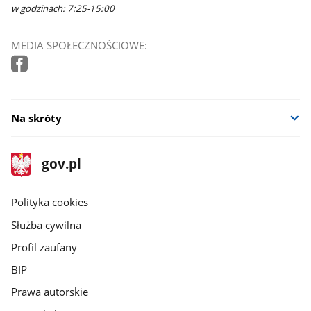
w godzinach: 7:25-15:00
MEDIA SPOŁECZNOŚCIOWE:
Na skróty
stopka
Strona
gov.pl
gov.pl
główna
gov.pl
Polityka cookies
Służba cywilna
Profil zaufany
BIP
Prawa autorskie