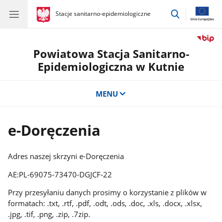
przejdź
gov.pl
Stacje sanitarno-epidemiologiczne
gov.pl
Stacje
do
sanitarno-
wyszukiwar
epidemiologiczne
Powiatowa Stacja Sanitarno-
Epidemiologiczna w Kutnie
MENU
e-Doręczenia
Adres naszej skrzyni e-Doręczenia
AE:PL-69075-73470-DGJCF-22
Przy przesyłaniu danych prosimy o korzystanie z plików w
formatach: .txt, .rtf, .pdf, .odt, .ods, .doc, .xls, .docx, .xlsx,
.jpg, .tif, .png, .zip, .7zip.