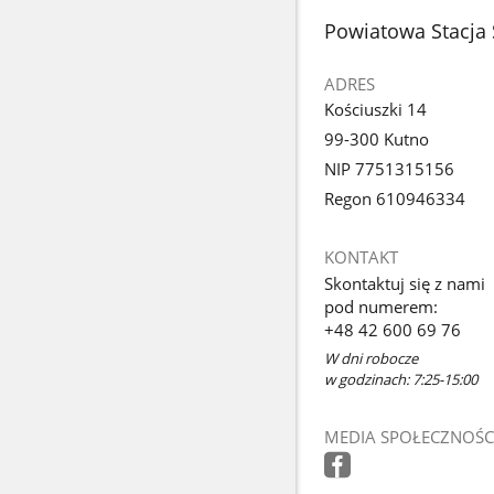
stopka
Powiatowa Stacja 
ADRES
Kościuszki 14
99-300 Kutno
NIP 7751315156
Regon 610946334
KONTAKT
Skontaktuj się z nami
pod numerem:
+48 42 600 69 76
W dni robocze
w godzinach: 7:25-15:00
MEDIA SPOŁECZNOŚC