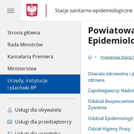
gov.pl
gov.pl
Stacje sanitarno-epidemiologiczne
gov.pl
Stacje
sanitarno-
epidemiologiczne
Powiatowa
gov.pl
Strona główna
Epidemiol
Rada Ministrów
Kancelaria Premiera
Powiatowa Stacja 
Ministerstwa
Oświata zdrowotna i 
zdrowia
Urzędy, instytucje
i placówki RP
Zapobiegawczy Nadzór
Oddział Bezpieczeńst
Żywienia
Usługi dla obywatela
Oddział Epidemiologii
Usługi dla przedsiębiorcy
Odział Higieny Pracy
Usługi dla urzędnika