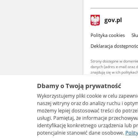
stopka
Strona
gov.pl
gov.pl
główna
gov.pl
Polityka cookies
Sł
Deklaracja dostępnośc
Strony dostępne w domenie
danych (adres e-mail oraz 
znajdują się w ich polityk
Treści teksto
Dbamy o Twoją prywatność
udostępniane
warunkach 4.0
Wykorzystujemy pliki cookie w celu zapewn
są udostępni
bez utworów z
naszej witryny oraz do analizy ruchu i optymalizacj
możemy lepiej dostosować treści do potrzeb
usługi. Pamiętaj, że informacje przechowywane w plikach cookie mogą pozwalać na
identyfikację konkretnego urządzenia lub pr
potencjalnie stanowić dane osobowe.
Polit