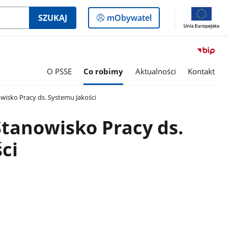
Logowanie
SZUKAJ
mObywatel
do
panelu
O PSSE
Co robimy
Aktualności
Kontakt
isko Pracy ds. Systemu Jakości
tanowisko Pracy ds.
ci