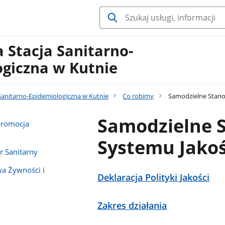
 Stacja Sanitarno-
ogiczna w Kutnie
Sanitarno-Epidemiologiczna w Kutnie
Co robimy
Samodzielne Stanow
Samodzielne S
promocja
Systemu Jakoś
 Sanitarny
wa Żywności i
Deklaracja Polityki Jakości
Zakres działania