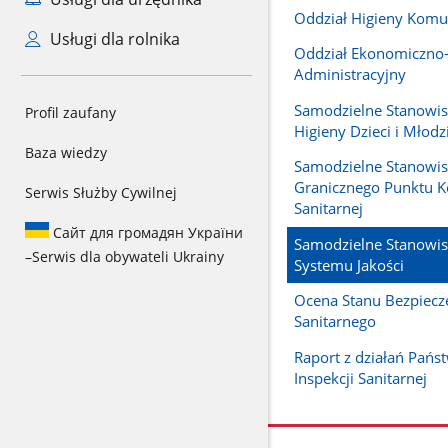
Oddział Higieny Komu
Usługi dla rolnika
Oddział Ekonomiczno
Administracyjny
Samodzielne Stanowis
Profil zaufany
Higieny Dzieci i Młodz
Baza wiedzy
Samodzielne Stanowis
Granicznego Punktu Ko
Serwis Służby Cywilnej
Sanitarnej
Сайт для громадян України
Samodzielne Stanowis
–
Serwis dla obywateli Ukrainy
Systemu Jakości
Ocena Stanu Bezpiecz
Sanitarnego
Raport z działań Pańs
Inspekcji Sanitarnej