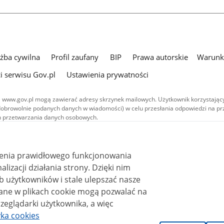
użba cywilna
Profil zaufany
BIP
Prawa autorskie
Warunki
i serwisu Gov.pl
Ustawienia prywatności
 www.gov.pl mogą zawierać adresy skrzynek mailowych. Użytkownik korzystający
dobrowolnie podanych danych w wiadomości) w celu przesłania odpowiedzi na prz
ach przetwarzania danych osobowych.
we publikowane w serwisie (z wyłączeniem treści audiowizualnych), są
 na licencji typu Creative Commons: uznanie autorstwa - na tych samych
 (CC BY-SA 4.0). Materiały audiowizualne, w tym zdjęcia, materiały audio i wideo
ienia prawidłowego funkcjonowania
ane na licencji typu Creative Commons: uznanie autorstwa użycie niekomercyjne 
ależnych 4.0 (CC BY-NC-ND 4.0), o ile nie jest to stwierdzone inaczej.
i działania strony. Dzięki nim
 użytkowników i stale ulepszać nasze
zeglądarki użytkownika, a więc
yka cookies