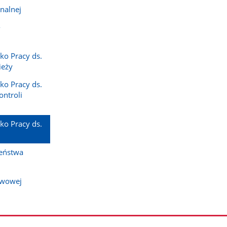
nalnej
-
ko Pracy ds.
ieży
ko Pracy ds.
ntroli
ko Pracy ds.
eństwa
twowej