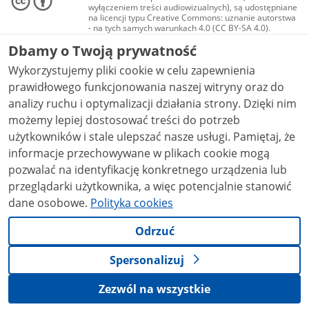
wyłączeniem treści audiowizualnych), są udostępniane
na licencji typu Creative Commons: uznanie autorstwa
- na tych samych warunkach 4.0 (CC BY-SA 4.0).
Materiały audiowizualne, w tym zdjęcia, materiały
Dbamy o Twoją prywatność
audio i wideo, są udostępniane na licencji typu
Creative Commons: uznanie autorstwa użycie
Wykorzystujemy pliki cookie w celu zapewnienia
niekomercyjne - bez utworów zależnych 4.0 (CC BY-
NC-ND 4.0), o ile nie jest to stwierdzone inaczej.
prawidłowego funkcjonowania naszej witryny oraz do
analizy ruchu i optymalizacji działania strony. Dzięki nim
możemy lepiej dostosować treści do potrzeb
użytkowników i stale ulepszać nasze usługi. Pamiętaj, że
informacje przechowywane w plikach cookie mogą
pozwalać na identyfikację konkretnego urządzenia lub
przeglądarki użytkownika, a więc potencjalnie stanowić
dane osobowe.
Polityka cookies
Odrzuć
Spersonalizuj
Zezwól na wszystkie