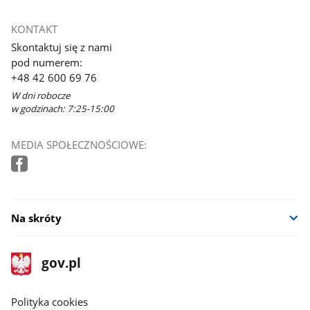
KONTAKT
Skontaktuj się z nami
pod numerem:
+48 42 600 69 76
W dni robocze
w godzinach: 7:25-15:00
MEDIA SPOŁECZNOŚCIOWE:
Na skróty
stopka
Strona
gov.pl
gov.pl
główna
gov.pl
Polityka cookies