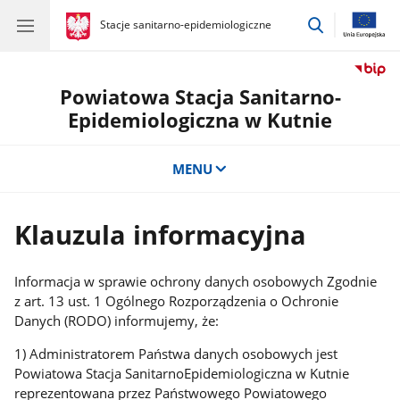
przejdź
gov.pl
Stacje sanitarno-epidemiologiczne
gov.pl
Stacje
do
sanitarno-
wyszukiwar
epidemiologiczne
Powiatowa Stacja Sanitarno-
Epidemiologiczna w Kutnie
MENU
Klauzula informacyjna
Informacja w sprawie ochrony danych osobowych Zgodnie
z art. 13 ust. 1 Ogólnego Rozporządzenia o Ochronie
Danych (RODO) informujemy, że:
1) Administratorem Państwa danych osobowych jest
Powiatowa Stacja SanitarnoEpidemiologiczna w Kutnie
reprezentowana przez Państwowego Powiatowego