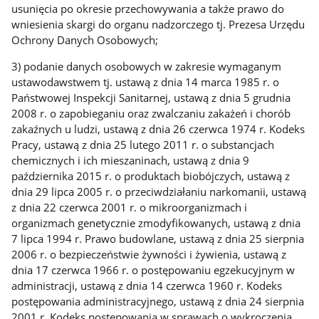
usunięcia po okresie przechowywania a także prawo do
wniesienia skargi do organu nadzorczego tj. Prezesa Urzędu
Ochrony Danych Osobowych;
3) podanie danych osobowych w zakresie wymaganym
ustawodawstwem tj. ustawą z dnia 14 marca 1985 r. o
Państwowej Inspekcji Sanitarnej, ustawą z dnia 5 grudnia
2008 r. o zapobieganiu oraz zwalczaniu zakażeń i chorób
zakaźnych u ludzi, ustawą z dnia 26 czerwca 1974 r. Kodeks
Pracy, ustawą z dnia 25 lutego 2011 r. o substancjach
chemicznych i ich mieszaninach, ustawą z dnia 9
października 2015 r. o produktach biobójczych, ustawą z
dnia 29 lipca 2005 r. o przeciwdziałaniu narkomanii, ustawą
z dnia 22 czerwca 2001 r. o mikroorganizmach i
organizmach genetycznie zmodyfikowanych, ustawą z dnia
7 lipca 1994 r. Prawo budowlane, ustawą z dnia 25 sierpnia
2006 r. o bezpieczeństwie żywności i żywienia, ustawą z
dnia 17 czerwca 1966 r. o postępowaniu egzekucyjnym w
administracji, ustawą z dnia 14 czerwca 1960 r. Kodeks
postępowania administracyjnego, ustawą z dnia 24 sierpnia
2001 r. Kodeks postępowania w sprawach o wykroczenia,