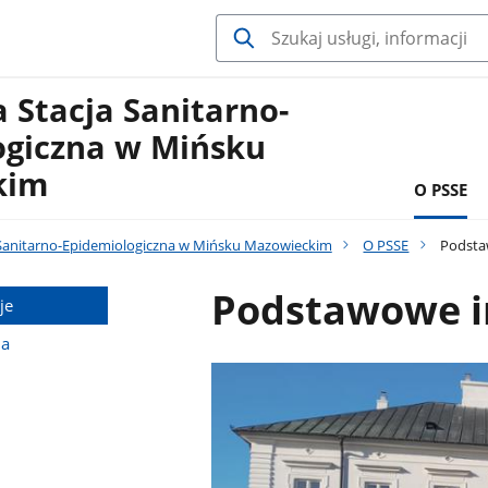
 Stacja Sanitarno-
ogiczna w Mińsku
kim
O PSSE
Sanitarno-Epidemiologiczna w Mińsku Mazowieckim
O PSSE
Podsta
Podstawowe i
je
na