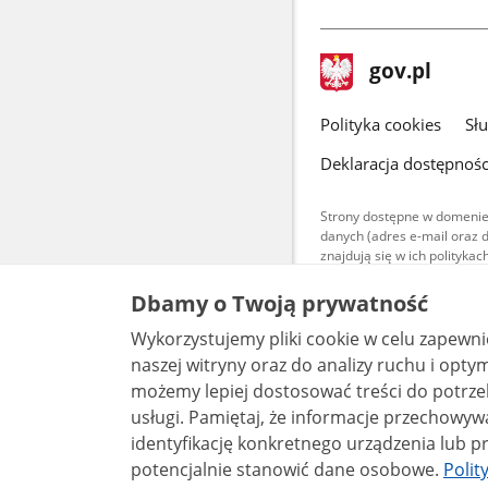
stopka
Strona
gov.pl
gov.pl
główna
gov.pl
Polityka cookies
Sł
Deklaracja dostępnośc
Strony dostępne w domenie
danych (adres e-mail oraz 
znajdują się w ich polityk
Treści teksto
Dbamy o Twoją prywatność
udostępniane
warunkach 4.0
Wykorzystujemy pliki cookie w celu zapewn
są udostępni
bez utworów z
naszej witryny oraz do analizy ruchu i optymalizacj
możemy lepiej dostosować treści do potrzeb
usługi. Pamiętaj, że informacje przechowywane w plikach cookie mogą pozwalać na
identyfikację konkretnego urządzenia lub pr
potencjalnie stanowić dane osobowe.
Polit