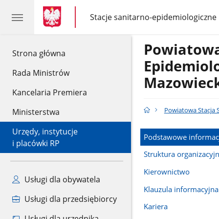
gov.pl
gov.pl
Stacje sanitarno-epidemiologiczne
gov.pl
Stacje
sanitarno-
epidemiologiczne
Powiatowa
gov.pl
Strona główna
Epidemiol
Rada Ministrów
Mazowiec
Kancelaria Premiera
Powiatowa Stacja 
Ministerstwa
Urzędy, instytucje
Podstawowe informac
i placówki RP
Struktura organizacyj
Kierownictwo
Usługi dla obywatela
Klauzula informacyjna
Usługi dla przedsiębiorcy
Kariera
Usługi dla urzędnika