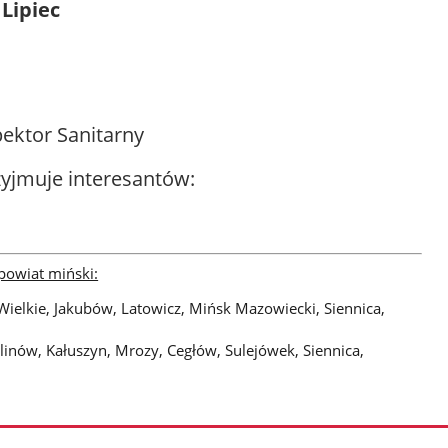
 Lipiec
ektor Sanitarny
yjmuje interesantów:
 powiat miński:
ielkie, Jakubów, Latowicz, Mińsk Mazowiecki, Siennica,
inów, Kałuszyn, Mrozy, Cegłów, Sulejówek, Siennica,