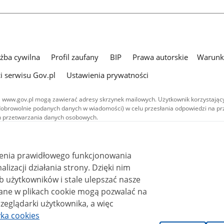
użba cywilna
Profil zaufany
BIP
Prawa autorskie
Warunki
i serwisu Gov.pl
Ustawienia prywatności
 www.gov.pl mogą zawierać adresy skrzynek mailowych. Użytkownik korzystający
dobrowolnie podanych danych w wiadomości) w celu przesłania odpowiedzi na prz
ach przetwarzania danych osobowych.
we publikowane w serwisie (z wyłączeniem treści audiowizualnych), są
 na licencji typu Creative Commons: uznanie autorstwa - na tych samych
 (CC BY-SA 4.0). Materiały audiowizualne, w tym zdjęcia, materiały audio i wideo
ienia prawidłowego funkcjonowania
ane na licencji typu Creative Commons: uznanie autorstwa użycie niekomercyjne 
ależnych 4.0 (CC BY-NC-ND 4.0), o ile nie jest to stwierdzone inaczej.
i działania strony. Dzięki nim
 użytkowników i stale ulepszać nasze
zeglądarki użytkownika, a więc
yka cookies