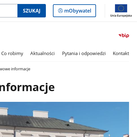
Logowanie
SZUKAJ
mObywatel
do
panelu
Co robimy
Aktualności
Pytania i odpowiedzi
Kontakt
wowe informacje
nformacje