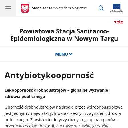
przejdź
gov.pl
Stacje sanitarno-epidemiologiczne
gov.pl
Stacje
do
sanitarno-
wyszukiwar
epidemiologiczne
Powiatowa Stacja Sanitarno-
Epidemiologiczna w Nowym Targu
MENU
Antybiotykooporność
Lekooporność drobnoustrojów – globalne wyzwanie
zdrowia publicznego
Oporność drobnoustrojów na środki przeciwdrobnoustrojowe
jest jednym z największych współczesnych zagrożeń zdrowia
publicznego. Zjawisko to dotyczy różnych grup patogenów –
przede wszystkim bakterii, ale także wirusów, grzybów i