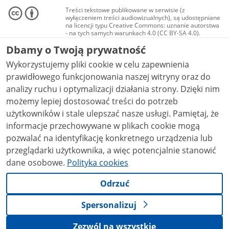
Treści tekstowe publikowane w serwisie (z
wyłączeniem treści audiowizualnych), są udostępniane
na licencji typu Creative Commons: uznanie autorstwa
- na tych samych warunkach 4.0 (CC BY-SA 4.0).
Materiały audiowizualne, w tym zdjęcia, materiały
Dbamy o Twoją prywatność
audio i wideo, są udostępniane na licencji typu
Creative Commons: uznanie autorstwa użycie
Wykorzystujemy pliki cookie w celu zapewnienia
niekomercyjne - bez utworów zależnych 4.0 (CC BY-
NC-ND 4.0), o ile nie jest to stwierdzone inaczej.
prawidłowego funkcjonowania naszej witryny oraz do
analizy ruchu i optymalizacji działania strony. Dzięki nim
możemy lepiej dostosować treści do potrzeb
użytkowników i stale ulepszać nasze usługi. Pamiętaj, że
informacje przechowywane w plikach cookie mogą
pozwalać na identyfikację konkretnego urządzenia lub
przeglądarki użytkownika, a więc potencjalnie stanowić
dane osobowe.
Polityka cookies
Odrzuć
Spersonalizuj
Zezwól na wszystkie