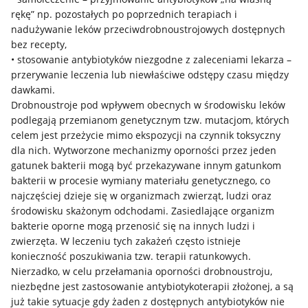
rękę” np. pozostałych po poprzednich terapiach i
nadużywanie leków przeciwdrobnoustrojowych dostępnych
bez recepty,
• stosowanie antybiotyków niezgodne z zaleceniami lekarza –
przerywanie leczenia lub niewłaściwe odstępy czasu między
dawkami.
Drobnoustroje pod wpływem obecnych w środowisku leków
podlegają przemianom genetycznym tzw. mutacjom, których
celem jest przeżycie mimo ekspozycji na czynnik toksyczny
dla nich. Wytworzone mechanizmy oporności przez jeden
gatunek bakterii mogą być przekazywane innym gatunkom
bakterii w procesie wymiany materiału genetycznego, co
najczęściej dzieje się w organizmach zwierząt, ludzi oraz
środowisku skażonym odchodami. Zasiedlające organizm
bakterie oporne mogą przenosić się na innych ludzi i
zwierzęta. W leczeniu tych zakażeń często istnieje
konieczność poszukiwania tzw. terapii ratunkowych.
Nierzadko, w celu przełamania oporności drobnoustroju,
niezbędne jest zastosowanie antybiotykoterapii złożonej, a są
już takie sytuacje gdy żaden z dostępnych antybiotyków nie