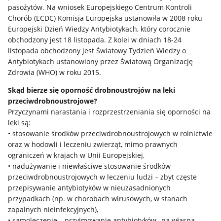
pasożytów. Na wniosek Europejskiego Centrum Kontroli
Chorób (ECDC) Komisja Europejska ustanowiła w 2008 roku
Europejski Dzień Wiedzy Antybiotykach, który corocznie
obchodzony jest 18 listopada. Z kolei w dniach 18-24
listopada obchodzony jest Światowy Tydzień Wiedzy o
Antybiotykach ustanowiony przez Światową Organizację
Zdrowia (WHO) w roku 2015.
Skąd bierze się oporność drobnoustrojów na leki
przeciwdrobnoustrojowe?
Przyczynami narastania i rozprzestrzeniania się oporności na
leki są:
• stosowanie środków przeciwdrobnoustrojowych w rolnictwie
oraz w hodowli i leczeniu zwierząt, mimo prawnych
ograniczeń w krajach w Unii Europejskiej,
• nadużywanie i niewłaściwe stosowanie środków
przeciwdrobnoustrojowych w leczeniu ludzi – zbyt częste
przepisywanie antybiotyków w nieuzasadnionych
przypadkach (np. w chorobach wirusowych, w stanach
zapalnych nieinfekcyjnych),
• samoleczenie – przyjmowanie antybiotyków „na własną