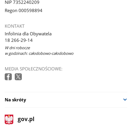
NIP 7352240209
Regon 000598894
KONTAKT
Infolinia dla Obywatela
18 266-29-14
W dni robocze
w godzinach: całodobowo-całodobowo
MEDIA SPOŁECZNOŚCIOWE:
Na skróty
stopka
Strona
gov.pl
gov.pl
główna