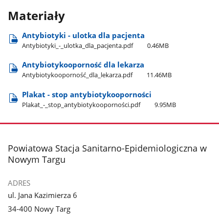
Materiały
Antybiotyki - ulotka dla pacjenta
Antybiotyki​_-​_ulotka​_dla​_pacjenta.pdf
0.46MB
Antybiotykooporność dla lekarza
Antybiotykooporność​_dla​_lekarza.pdf
11.46MB
Plakat - stop antybiotykooporności
Plakat​_-​_stop​_antybiotykooporności.pdf
9.95MB
stopka
Powiatowa Stacja Sanitarno-Epidemiologiczna w
Nowym Targu
ADRES
ul. Jana Kazimierza 6
34-400 Nowy Targ