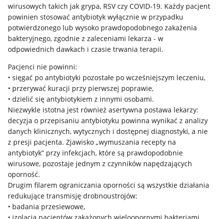
wirusowych takich jak grypa, RSV czy COVID-19. Każdy pacjent
powinien stosować antybiotyk wyłącznie w przypadku
potwierdzonego lub wysoko prawdopodobnego zakażenia
bakteryjnego, zgodnie z zaleceniami lekarza - w
odpowiednich dawkach i czasie trwania terapii.
Pacjenci nie powinni:
• sięgać po antybiotyki pozostałe po wcześniejszym leczeniu,
• przerywać kuracji przy pierwszej poprawie,
• dzielić się antybiotykiem z innymi osobami.
Niezwykle istotna jest również asertywna postawa lekarzy:
decyzja o przepisaniu antybiotyku powinna wynikać z analizy
danych klinicznych, wytycznych i dostępnej diagnostyki, a nie
z presji pacjenta. Zjawisko „wymuszania recepty na
antybiotyk” przy infekcjach, które są prawdopodobnie
wirusowe, pozostaje jednym z czynników napędzających
oporność.
Drugim filarem ograniczania oporności są wszystkie działania
redukujące transmisję drobnoustrojów:
• badania przesiewowe,
• izolacja pacjentów zakażonych wieloopornymi bakteriami,