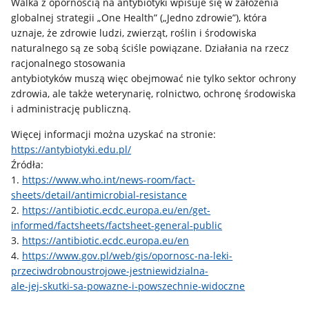
Walka z opornością na antybiotyki wpisuje się w założenia
globalnej strategii „One Health” („Jedno zdrowie”), która
uznaje, że zdrowie ludzi, zwierząt, roślin i środowiska
naturalnego są ze sobą ściśle powiązane. Działania na rzecz
racjonalnego stosowania
antybiotyków muszą więc obejmować nie tylko sektor ochrony
zdrowia, ale także weterynarię, rolnictwo, ochronę środowiska
i administrację publiczną.
Więcej informacji można uzyskać na stronie:
https://antybiotyki.edu.pl/
Źródła:
1.
https://www.who.int/news-room/fact-
sheets/detail/antimicrobial-resistance
2.
https://antibiotic.ecdc.europa.eu/en/get-
informed/factsheets/factsheet-general-public
3.
https://antibiotic.ecdc.europa.eu/en
4.
https://www.gov.pl/web/gis/opornosc-na-leki-
przeciwdrobnoustrojowe-jestniewidzialna-
ale-jej-skutki-sa-powazne-i-powszechnie-widoczne