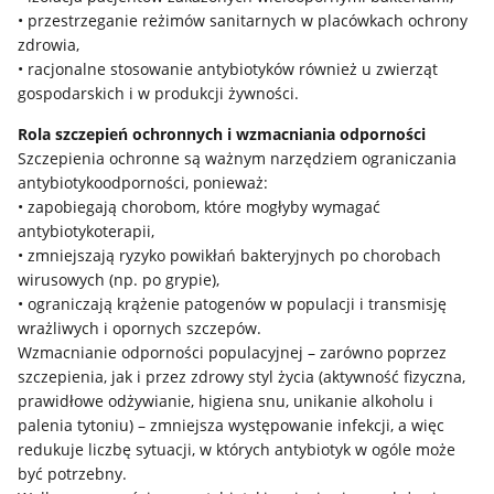
• przestrzeganie reżimów sanitarnych w placówkach ochrony
zdrowia,
• racjonalne stosowanie antybiotyków również u zwierząt
gospodarskich i w produkcji żywności.
Rola szczepień ochronnych i wzmacniania odporności
Szczepienia ochronne są ważnym narzędziem ograniczania
antybiotykoodporności, ponieważ:
• zapobiegają chorobom, które mogłyby wymagać
antybiotykoterapii,
• zmniejszają ryzyko powikłań bakteryjnych po chorobach
wirusowych (np. po grypie),
• ograniczają krążenie patogenów w populacji i transmisję
wrażliwych i opornych szczepów.
Wzmacnianie odporności populacyjnej – zarówno poprzez
szczepienia, jak i przez zdrowy styl życia (aktywność fizyczna,
prawidłowe odżywianie, higiena snu, unikanie alkoholu i
palenia tytoniu) – zmniejsza występowanie infekcji, a więc
redukuje liczbę sytuacji, w których antybiotyk w ogóle może
być potrzebny.