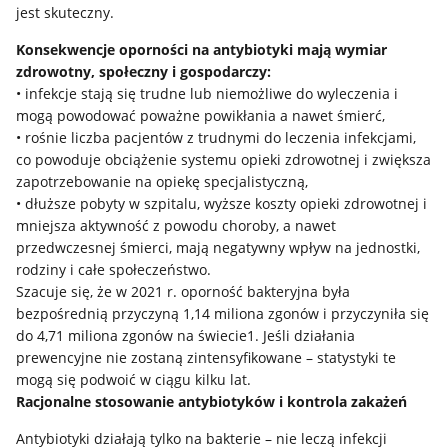
jest skuteczny.
Konsekwencje oporności na antybiotyki mają wymiar
zdrowotny, społeczny i gospodarczy:
• infekcje stają się trudne lub niemożliwe do wyleczenia i
mogą powodować poważne powikłania a nawet śmierć,
• rośnie liczba pacjentów z trudnymi do leczenia infekcjami,
co powoduje obciążenie systemu opieki zdrowotnej i zwiększa
zapotrzebowanie na opiekę specjalistyczną,
• dłuższe pobyty w szpitalu, wyższe koszty opieki zdrowotnej i
mniejsza aktywność z powodu choroby, a nawet
przedwczesnej śmierci, mają negatywny wpływ na jednostki,
rodziny i całe społeczeństwo.
Szacuje się, że w 2021 r. oporność bakteryjna była
bezpośrednią przyczyną 1,14 miliona zgonów i przyczyniła się
do 4,71 miliona zgonów na świecie1. Jeśli działania
prewencyjne nie zostaną zintensyfikowane – statystyki te
mogą się podwoić w ciągu kilku lat.
Racjonalne stosowanie antybiotyków i kontrola zakażeń
Antybiotyki działają tylko na bakterie – nie leczą infekcji