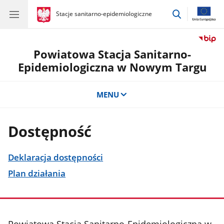
przejdź
gov.pl
Stacje sanitarno-epidemiologiczne
gov.pl
Stacje
do
sanitarno-
wyszukiwar
epidemiologiczne
Powiatowa Stacja Sanitarno-
Epidemiologiczna w Nowym Targu
MENU
Dostępność
Deklaracja dostępności
Plan działania
stopka
Powiatowa Stacja Sanitarno-Epidemiologiczna w