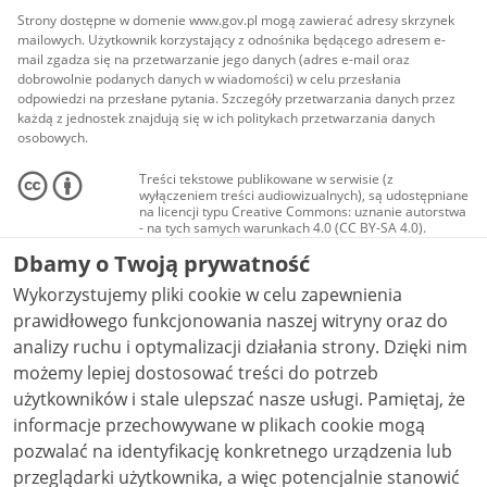
Strony dostępne w domenie www.gov.pl mogą zawierać adresy skrzynek
mailowych. Użytkownik korzystający z odnośnika będącego adresem e-
mail zgadza się na przetwarzanie jego danych (adres e-mail oraz
dobrowolnie podanych danych w wiadomości) w celu przesłania
odpowiedzi na przesłane pytania. Szczegóły przetwarzania danych przez
każdą z jednostek znajdują się w ich politykach przetwarzania danych
osobowych.
Treści tekstowe publikowane w serwisie (z
wyłączeniem treści audiowizualnych), są udostępniane
na licencji typu Creative Commons: uznanie autorstwa
- na tych samych warunkach 4.0 (CC BY-SA 4.0).
Materiały audiowizualne, w tym zdjęcia, materiały
Dbamy o Twoją prywatność
audio i wideo, są udostępniane na licencji typu
Creative Commons: uznanie autorstwa użycie
Wykorzystujemy pliki cookie w celu zapewnienia
niekomercyjne - bez utworów zależnych 4.0 (CC BY-
NC-ND 4.0), o ile nie jest to stwierdzone inaczej.
prawidłowego funkcjonowania naszej witryny oraz do
analizy ruchu i optymalizacji działania strony. Dzięki nim
możemy lepiej dostosować treści do potrzeb
użytkowników i stale ulepszać nasze usługi. Pamiętaj, że
informacje przechowywane w plikach cookie mogą
pozwalać na identyfikację konkretnego urządzenia lub
przeglądarki użytkownika, a więc potencjalnie stanowić