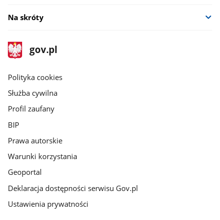
Na skróty
stopka
Strona
gov.pl
gov.pl
główna
gov.pl
Polityka cookies
Służba cywilna
Profil zaufany
BIP
Prawa autorskie
Warunki korzystania
Geoportal
Deklaracja dostępności serwisu Gov.pl
Ustawienia prywatności