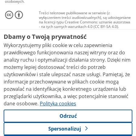
osobowych.
Treści tekstowe publikowane w serwisie (z
wyłączeniem treści audiowizualnych), są udostępniane
na licencji typu Creative Commons: uznanie autorstwa
- na tych samych warunkach 4.0 (CC BY-SA 4.0).
Materiały audiowizualne, w tym zdjęcia, materiały
Dbamy o Twoją prywatność
audio i wideo, są udostępniane na licencji typu
Creative Commons: uznanie autorstwa użycie
Wykorzystujemy pliki cookie w celu zapewnienia
niekomercyjne - bez utworów zależnych 4.0 (CC BY-
NC-ND 4.0), o ile nie jest to stwierdzone inaczej.
prawidłowego funkcjonowania naszej witryny oraz do
analizy ruchu i optymalizacji działania strony. Dzięki nim
możemy lepiej dostosować treści do potrzeb
użytkowników i stale ulepszać nasze usługi. Pamiętaj, że
informacje przechowywane w plikach cookie mogą
pozwalać na identyfikację konkretnego urządzenia lub
przeglądarki użytkownika, a więc potencjalnie stanowić
dane osobowe.
Polityka cookies
Odrzuć
Spersonalizuj