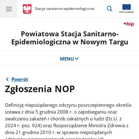
przejdź
gov.pl
Stacje sanitarno-epidemiologiczne
gov.pl
Stacje
do
sanitarno-
wyszukiwar
epidemiologiczne
Powiatowa Stacja Sanitarno-
Epidemiologiczna w Nowym Targu
MENU
Powrót
Zgłoszenia NOP
Definicję niepożądanego odczynu poszczepiennego określa
ustawa z dnia 5 grudnia 2008 r. o zapobieganiu oraz
zwalczaniu zakażeń i chorób zakaźnych u ludzi (Dz.U. z
2024 r. poz. 924) oraz Rozporządzenie Ministra Zdrowia z
dnia 21 grudnia 2010 r. w sprawie niepożądanych
odczynów poszczepiennych oraz kryteriów ich