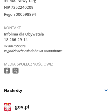
34-400 Nowy Targ
NIP 7352240209
Regon 000598894
KONTAKT
Infolinia dla Obywatela
18 266-29-14
W dni robocze
w godzinach: całodobowo-całodobowo
MEDIA SPOŁECZNOŚCIOWE:
Na skróty
stopka
Strona
gov.pl
gov.pl