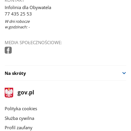
Infolinia dla Obywatela
77 435 25 53
W dni robocze
w godzinach: -
MEDIA SPOŁECZNOŚCIOWE:
Na skróty
stopka
Strona
gov.pl
gov.pl
główna
gov.pl
Polityka cookies
Służba cywilna
Profil zaufany