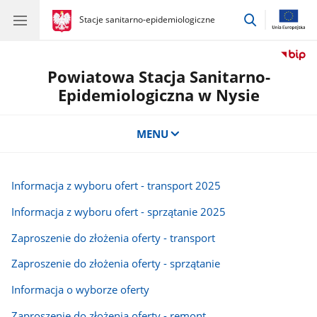
przejdź
gov.pl
Stacje sanitarno-epidemiologiczne
gov.pl
Stacje
do
sanitarno-
wyszukiwar
epidemiologiczne
Powiatowa Stacja Sanitarno-
Epidemiologiczna w Nysie
MENU
Informacja z wyboru ofert - transport 2025
Informacja z wyboru ofert - sprzątanie 2025
Zaproszenie do złożenia oferty - transport
Zaproszenie do złożenia oferty - sprzątanie
Informacja o wyborze oferty
Zaproszenie do złożenia oferty - remont