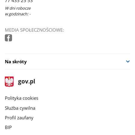
77 435 25 53
W dni robocze
w godzinach: -
MEDIA SPOŁECZNOŚCIOWE:
Na skróty
stopka
Strona
gov.pl
gov.pl
główna
gov.pl
Polityka cookies
Służba cywilna
Profil zaufany
BIP