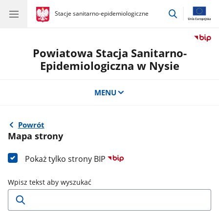
przejdź
gov.pl
Stacje sanitarno-epidemiologiczne
gov.pl
Stacje
do
sanitarno-
wyszukiwar
epidemiologiczne
Powiatowa Stacja Sanitarno-
Epidemiologiczna w Nysie
MENU
Powrót
Mapa strony
Pokaż tylko strony BIP
Wpisz tekst aby wyszukać