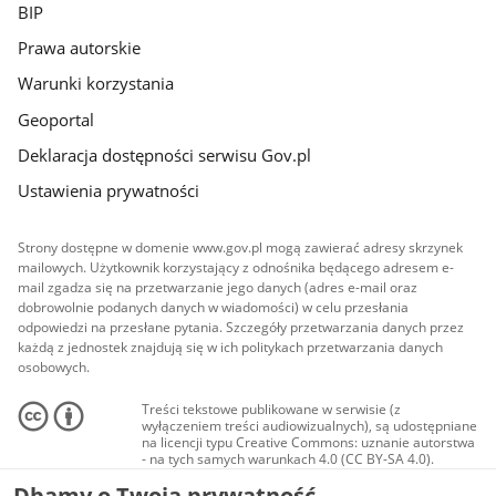
BIP
Prawa autorskie
Warunki korzystania
Geoportal
Deklaracja dostępności serwisu Gov.pl
Ustawienia prywatności
Strony dostępne w domenie www.gov.pl mogą zawierać adresy skrzynek
mailowych. Użytkownik korzystający z odnośnika będącego adresem e-
mail zgadza się na przetwarzanie jego danych (adres e-mail oraz
dobrowolnie podanych danych w wiadomości) w celu przesłania
odpowiedzi na przesłane pytania. Szczegóły przetwarzania danych przez
każdą z jednostek znajdują się w ich politykach przetwarzania danych
osobowych.
Treści tekstowe publikowane w serwisie (z
wyłączeniem treści audiowizualnych), są udostępniane
na licencji typu Creative Commons: uznanie autorstwa
- na tych samych warunkach 4.0 (CC BY-SA 4.0).
Materiały audiowizualne, w tym zdjęcia, materiały
Dbamy o Twoją prywatność
audio i wideo, są udostępniane na licencji typu