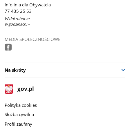
Infolinia dla Obywatela
77 435 25 53
W dni robocze
w godzinach: -
MEDIA SPOŁECZNOŚCIOWE:
Na skróty
stopka
Strona
gov.pl
gov.pl
główna
gov.pl
Polityka cookies
Służba cywilna
Profil zaufany