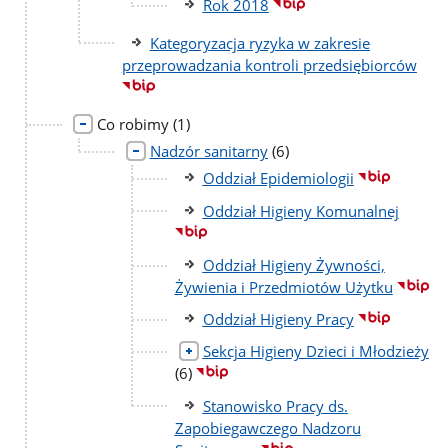
Rok 2018
Kategoryzacja ryzyka w zakresie
przeprowadzania kontroli przedsiębiorców
liczba
Co robimy
(1)
podstron
liczba
Nadzór sanitarny
(6)
podstron
Oddział Epidemiologii
Oddział Higieny Komunalnej
Oddział Higieny Żywności,
Żywienia i Przedmiotów Użytku
Oddział Higieny Pracy
Sekcja Higieny Dzieci i Młodzieży
liczba
(6)
podstron
Stanowisko Pracy ds.
Zapobiegawczego Nadzoru