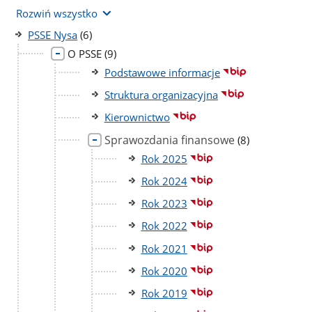
Rozwiń wszystko
liczba
PSSE Nysa
(6)
podstron
liczba
O PSSE
(9)
podstron
Podstawowe informacje
Struktura organizacyjna
Kierownictwo
Sprawozdania finansowe
liczba
(8)
podstron
Rok 2025
Rok 2024
Rok 2023
Rok 2022
Rok 2021
Rok 2020
Rok 2019