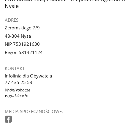
Nysie
ADRES
Żeromskiego 7/9
48-304 Nysa
NIP 7531921630
Regon 531421124
KONTAKT
Infolinia dla Obywatela
77 435 25 53
W dni robocze
w godzinach: -
MEDIA SPOŁECZNOŚCIOWE: