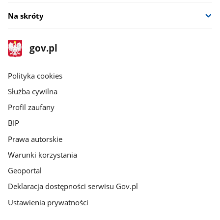
Na skróty
stopka
Strona
gov.pl
gov.pl
główna
gov.pl
Polityka cookies
Służba cywilna
Profil zaufany
BIP
Prawa autorskie
Warunki korzystania
Geoportal
Deklaracja dostępności serwisu Gov.pl
Ustawienia prywatności