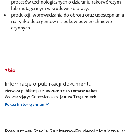
procesów technologicznych o działaniu rakotwórczym
lub mutagennym w środowisku pracy,
produkcji, wprowadzania do obrotu oraz udostępniania
na rynku detergentów i środków powierzchniowo
czynnych.
Informacje o publikacji dokumentu
Pierwsza publikacja:
05.08.2026 13:13 Tomasz Rękas
Wytwarzający/ Odpowiadający:
Janusz Trzęsimiech
Pokaż historię zmian
stopka
Powiatowa Stacja Sanitarno-Epidemiologiczna w