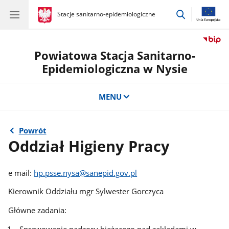
przejdź
gov.pl
Stacje sanitarno-epidemiologiczne
gov.pl
Stacje
do
sanitarno-
wyszukiwar
epidemiologiczne
Powiatowa Stacja Sanitarno-
Epidemiologiczna w Nysie
MENU
Powrót
Oddział Higieny Pracy
e mail:
hp.psse.nysa@sanepid.gov.pl
Kierownik Oddziału mgr Sylwester Gorczyca
Główne zadania:
Sprawowanie nadzoru bieżącego nad zakładami w