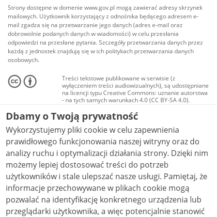
Strony dostępne w domenie www.gov.pl mogą zawierać adresy skrzynek
mailowych. Użytkownik korzystający z odnośnika będącego adresem e-
mail zgadza się na przetwarzanie jego danych (adres e-mail oraz
dobrowolnie podanych danych w wiadomości) w celu przesłania
odpowiedzi na przesłane pytania. Szczegóły przetwarzania danych przez
każdą z jednostek znajdują się w ich politykach przetwarzania danych
osobowych.
Treści tekstowe publikowane w serwisie (z
wyłączeniem treści audiowizualnych), są udostępniane
na licencji typu Creative Commons: uznanie autorstwa
- na tych samych warunkach 4.0 (CC BY-SA 4.0).
Materiały audiowizualne, w tym zdjęcia, materiały
Dbamy o Twoją prywatność
audio i wideo, są udostępniane na licencji typu
Creative Commons: uznanie autorstwa użycie
Wykorzystujemy pliki cookie w celu zapewnienia
niekomercyjne - bez utworów zależnych 4.0 (CC BY-
NC-ND 4.0), o ile nie jest to stwierdzone inaczej.
prawidłowego funkcjonowania naszej witryny oraz do
analizy ruchu i optymalizacji działania strony. Dzięki nim
możemy lepiej dostosować treści do potrzeb
użytkowników i stale ulepszać nasze usługi. Pamiętaj, że
informacje przechowywane w plikach cookie mogą
pozwalać na identyfikację konkretnego urządzenia lub
przeglądarki użytkownika, a więc potencjalnie stanowić