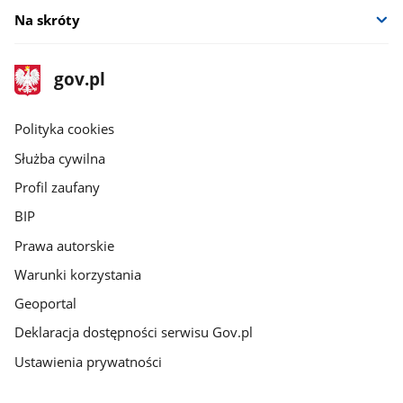
Na skróty
stopka
Strona
gov.pl
gov.pl
główna
gov.pl
Polityka cookies
Służba cywilna
Profil zaufany
BIP
Prawa autorskie
Warunki korzystania
Geoportal
Deklaracja dostępności serwisu Gov.pl
Ustawienia prywatności