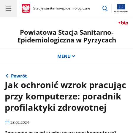
przejdź
gov.pl
Stacje sanitarno-epidemiologiczne
gov.pl
Stacje
do
sanitarno-
wyszukiwar
epidemiologiczne
Powiatowa Stacja Sanitarno-
Epidemiologiczna w Pyrzycach
MENU
Powrót
Jak ochronić wzrok pracując
przy komputerze: poradnik
profilaktyki zdrowotnej
28.02.2024
Zmęczone oczy od ciągłej pracy przy komputerze?