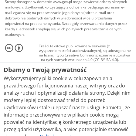
Strony dostępne w domenie www.gov.pl mogą zawierać adresy skrzynek
mailowych. Użytkownik korzystający z odnośnika będącego adresem e-
mail zgadza się na przetwarzanie jego danych (adres e-mail oraz
dobrowolnie podanych danych w wiadomości) w celu przesłania
odpowiedzi na przesłane pytania. Szczegóły przetwarzania danych przez
każdą z jednostek znajdują się w ich politykach przetwarzania danych
osobowych.
Treści tekstowe publikowane w serwisie (z
wyłączeniem treści audiowizualnych), są udostępniane
na licencji typu Creative Commons: uznanie autorstwa
- na tych samych warunkach 4.0 (CC BY-SA 4.0).
Materiały audiowizualne, w tym zdjęcia, materiały
Dbamy o Twoją prywatność
audio i wideo, są udostępniane na licencji typu
Creative Commons: uznanie autorstwa użycie
Wykorzystujemy pliki cookie w celu zapewnienia
niekomercyjne - bez utworów zależnych 4.0 (CC BY-
NC-ND 4.0), o ile nie jest to stwierdzone inaczej.
prawidłowego funkcjonowania naszej witryny oraz do
analizy ruchu i optymalizacji działania strony. Dzięki nim
możemy lepiej dostosować treści do potrzeb
użytkowników i stale ulepszać nasze usługi. Pamiętaj, że
informacje przechowywane w plikach cookie mogą
pozwalać na identyfikację konkretnego urządzenia lub
przeglądarki użytkownika, a więc potencjalnie stanowić