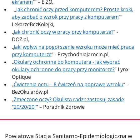
ekranem
"” – EIZO,
„
Jak chronić oczy przed komputerem? Proste kroki,
aby zadbać o wzrok przy pracy z komputerem
"”
LekarzeBezKolejki,
„
Jak chronić oczy w pracy przy komputerze?
”​ -
DOZ.pl,
„
Jaki wpływ na pogorszenie wzroku może mieć praca
przy komputerze
” - PrzychodniaJarocin.pl,
„
Okulary ochronne do komputera - jak wybrać
okulary ochronne do pracy przy monitorze?
” Lynx
Optique
„
Ćwiczenia oczu – 8 ćwiczeń na poprawę wzroku
” –
BezOkularów.pl
„
Zmęczone oczy? Okulista radzi: zastosuj zasadę
"20/20/20"
” – Poradnik Zdrowie
stopka
Powiatowa Stacja Sanitarno-Epidemiologiczna w