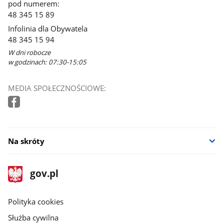
pod numerem:
48 345 15 89
Infolinia dla Obywatela
48 345 15 94
W dni robocze
w godzinach: 07:30-15:05
MEDIA SPOŁECZNOŚCIOWE:
Na skróty
stopka
Strona
gov.pl
gov.pl
główna
gov.pl
Polityka cookies
Służba cywilna