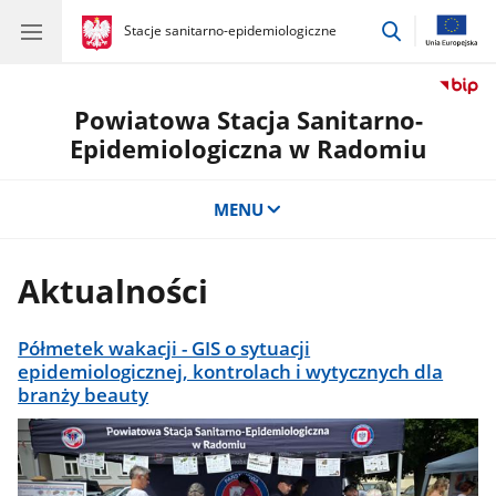
przejdź
gov.pl
Stacje sanitarno-epidemiologiczne
gov.pl
Stacje
do
sanitarno-
wyszukiwar
epidemiologiczne
Powiatowa Stacja Sanitarno-
Epidemiologiczna w Radomiu
MENU
Aktualności
Półmetek wakacji - GIS o sytuacji
epidemiologicznej, kontrolach i wytycznych dla
branży beauty