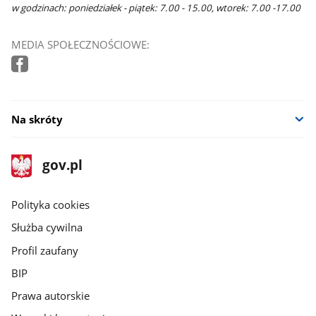
w godzinach: poniedziałek - piątek: 7.00 - 15.00, wtorek: 7.00 -17.00
MEDIA SPOŁECZNOŚCIOWE:
Na skróty
stopka
Strona
gov.pl
gov.pl
główna
gov.pl
Polityka cookies
Służba cywilna
Profil zaufany
BIP
Prawa autorskie