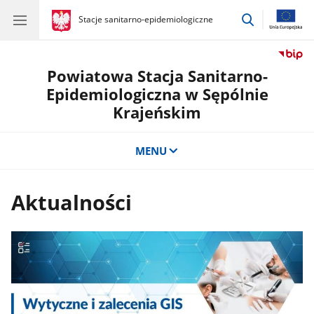
przejdź
gov.pl
Stacje sanitarno-epidemiologiczne
gov.pl
Stacje
do
sanitarno-
wyszukiwar
epidemiologiczne
Powiatowa Stacja Sanitarno-
Epidemiologiczna w Sępólnie
Krajeńskim
MENU
Aktualności