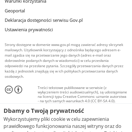
Warunki korzystania
Geoportal
Deklaracja dostępności serwisu Gov.pl
Ustawienia prywatności
Strony dostępne w domenie www.gov.pl mogą zawierać adresy skrzynek
mailowych. Użytkownik korzystający z odnośnika będącego adresem e-
mail zgadza się na przetwarzanie jego danych (adres e-mail oraz
dobrowolnie podanych danych w wiadomości) w celu przesłania
odpowiedzi na przesłane pytania. Szczegóły przetwarzania danych przez
każdą z jednostek znajdują się w ich politykach przetwarzania danych
osobowych.
Treści tekstowe publikowane w serwisie (z
wyłączeniem treści audiowizualnych), są udostępniane
na licencji typu Creative Commons: uznanie autorstwa
- na tych samych warunkach 4.0 (CC BY-SA 4.0).
Materiały audiowizualne, w tym zdjęcia, materiały
Dbamy o Twoją prywatność
audio i wideo, są udostępniane na licencji typu
Creative Commons: uznanie autorstwa użycie
Wykorzystujemy pliki cookie w celu zapewnienia
niekomercyjne - bez utworów zależnych 4.0 (CC BY-
NC-ND 4.0), o ile nie jest to stwierdzone inaczej.
prawidłowego funkcjonowania naszej witryny oraz do