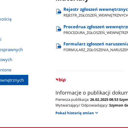
Rejestr zgłoszeń wewnętrzny
REJESTR​_ZGŁOSZEŃ​_WEWNĘTRZNYCH
kością
Procedrua zgłoszeń wewnętr
PROCEDURA​_ZGŁOSZEŃ​_WEWNĘTRZ
i
Formularz zgłoszeń naruszeni
nosprawnych
FORMULARZ​_ZGŁOSZENIA​_NARUSZEN
bowych
pnione
ewnętrznych
Informacje o publikacji doku
Pierwsza publikacja:
26.02.2025 08:53 Szy
Wytwarzający/ Odpowiadający:
Szymon Gr
Pokaż historię zmian