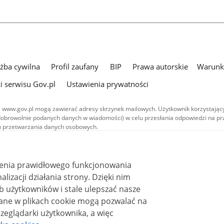
użba cywilna
Profil zaufany
BIP
Prawa autorskie
Warunki
i serwisu Gov.pl
Ustawienia prywatności
 www.gov.pl mogą zawierać adresy skrzynek mailowych. Użytkownik korzystający
dobrowolnie podanych danych w wiadomości) w celu przesłania odpowiedzi na prz
ach przetwarzania danych osobowych.
we publikowane w serwisie (z wyłączeniem treści audiowizualnych), są
 na licencji typu Creative Commons: uznanie autorstwa - na tych samych
 (CC BY-SA 4.0). Materiały audiowizualne, w tym zdjęcia, materiały audio i wideo
ienia prawidłowego funkcjonowania
ane na licencji typu Creative Commons: uznanie autorstwa użycie niekomercyjne 
ależnych 4.0 (CC BY-NC-ND 4.0), o ile nie jest to stwierdzone inaczej.
i działania strony. Dzięki nim
 użytkowników i stale ulepszać nasze
zeglądarki użytkownika, a więc