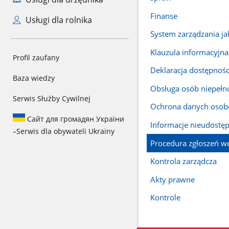
Finanse
Usługi dla rolnika
System zarządzania ja
Klauzula informacyjna
Profil zaufany
Deklaracja dostępnośc
Baza wiedzy
Obsługa osób niepeł
Serwis Służby Cywilnej
Ochrona danych oso
Сайт для громадян України
Informacje nieudostę
–
Serwis dla obywateli Ukrainy
Procedura zgłoszeń w
Kontrola zarządcza
Akty prawne
Kontrole