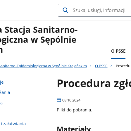
 Stacja Sanitarno-
giczna w Sępólnie
m
O PSSE
Sanitarno-Epidemiologiczna w Sępólnie Krajeńskim
O PSSE
Procedur
Procedura zg
je
łania
08.10.2024
na
Pliki do pobrania.
 załatwiania
Materiały