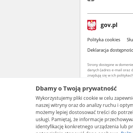
stopka
Strona
gov.pl
gov.pl
główna
gov.pl
Polityka cookies
Sł
Deklaracja dostępnośc
Strony dostępne w domenie
danych (adres e-mail oraz 
znajdują się w ich polityk
Treści teksto
Dbamy o Twoją prywatność
udostępniane
warunkach 4.0
Wykorzystujemy pliki cookie w celu zapewn
są udostępni
bez utworów z
naszej witryny oraz do analizy ruchu i optymalizacj
możemy lepiej dostosować treści do potrzeb
usługi. Pamiętaj, że informacje przechowywane w plikach cookie mogą pozwalać na
identyfikację konkretnego urządzenia lub pr