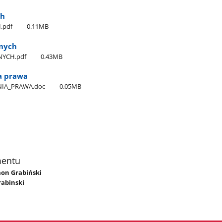
ch
.pdf
0.11MB
znych
NYCH.pdf
0.43MB
a prawa
IA​_PRAWA.doc
0.05MB
mentu
mon Grabiński
abinski