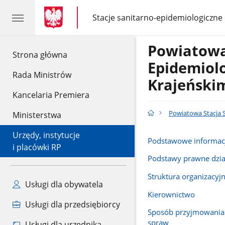
gov.pl
gov.pl
Stacje sanitarno-epidemiologiczne
gov.pl
Stacje
sanitarno-
epidemiologiczne
Powiatowa
gov.pl
Strona główna
Epidemiolo
Rada Ministrów
Krajeński
Kancelaria Premiera
Powiatowa Stacja 
Ministerstwa
Urzędy, instytucje
Podstawowe informac
i placówki RP
Podstawy prawne dzia
Struktura organizacyj
Usługi dla obywatela
Kierownictwo
Usługi dla przedsiębiorcy
Sposób przyjmowania i
spraw
Usługi dla urzędnika