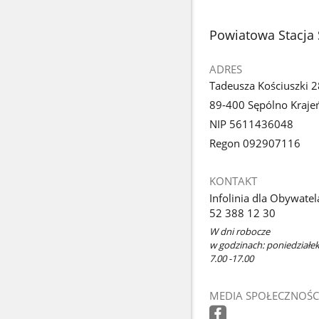
stopka
Powiatowa Stacja 
ADRES
Tadeusza Kościuszki 2
89-400 Sępólno Kraje
NIP 5611436048
Regon 092907116
KONTAKT
Infolinia dla Obywatel
52 388 12 30
W dni robocze
w godzinach: poniedziałek -
7.00 -17.00
MEDIA SPOŁECZNOŚC