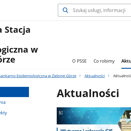
 Stacja
ogiczna w
órze
O PSSE
Co robimy
Aktu
anitarno-Epidemiologiczna w Zielonej Górze
Aktualności
Aktualnoś
Aktualności
nia
ekty