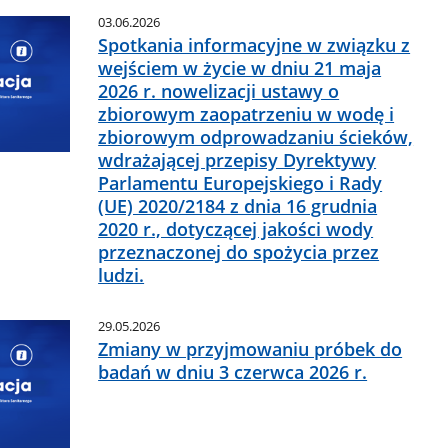
03.06.2026
Spotkania informacyjne w związku z
wejściem w życie w dniu 21 maja
2026 r. nowelizacji ustawy o
zbiorowym zaopatrzeniu w wodę i
zbiorowym odprowadzaniu ścieków,
wdrażającej przepisy Dyrektywy
Parlamentu Europejskiego i Rady
(UE) 2020/2184 z dnia 16 grudnia
2020 r., dotyczącej jakości wody
przeznaczonej do spożycia przez
ludzi.
29.05.2026
Zmiany w przyjmowaniu próbek do
badań w dniu 3 czerwca 2026 r.