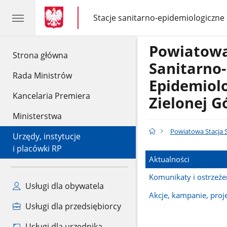
gov.pl
gov.pl
Stacje sanitarno-epidemiologiczne
gov.pl
Stacje
sanitarno-
epidemiologiczne
Powiatowa
gov.pl
Strona główna
Sanitarno-
Rada Ministrów
Epidemiol
Kancelaria Premiera
Zielonej G
Ministerstwa
Powiatowa Stacja S
Urzędy, instytucje
i placówki RP
Aktualności
Komunikaty i ostrzeże
Usługi dla obywatela
Akcje, kampanie, proj
Usługi dla przedsiębiorcy
Usługi dla urzędnika