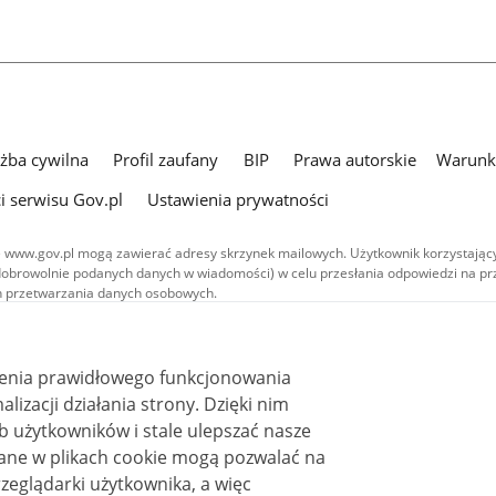
użba cywilna
Profil zaufany
BIP
Prawa autorskie
Warunki
i serwisu Gov.pl
Ustawienia prywatności
 www.gov.pl mogą zawierać adresy skrzynek mailowych. Użytkownik korzystający
dobrowolnie podanych danych w wiadomości) w celu przesłania odpowiedzi na prz
ach przetwarzania danych osobowych.
we publikowane w serwisie (z wyłączeniem treści audiowizualnych), są
 na licencji typu Creative Commons: uznanie autorstwa - na tych samych
 (CC BY-SA 4.0). Materiały audiowizualne, w tym zdjęcia, materiały audio i wideo
ienia prawidłowego funkcjonowania
ane na licencji typu Creative Commons: uznanie autorstwa użycie niekomercyjne 
ależnych 4.0 (CC BY-NC-ND 4.0), o ile nie jest to stwierdzone inaczej.
i działania strony. Dzięki nim
 użytkowników i stale ulepszać nasze
zeglądarki użytkownika, a więc