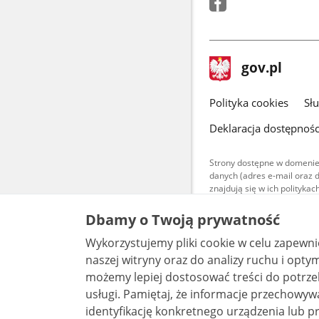
stopka
Strona
gov.pl
gov.pl
główna
gov.pl
Polityka cookies
Sł
Deklaracja dostępnośc
Strony dostępne w domenie
danych (adres e-mail oraz 
znajdują się w ich polityk
Treści teksto
Dbamy o Twoją prywatność
udostępniane
warunkach 4.0
Wykorzystujemy pliki cookie w celu zapewn
są udostępni
bez utworów z
naszej witryny oraz do analizy ruchu i optymalizacj
możemy lepiej dostosować treści do potrzeb
usługi. Pamiętaj, że informacje przechowywane w plikach cookie mogą pozwalać na
identyfikację konkretnego urządzenia lub pr