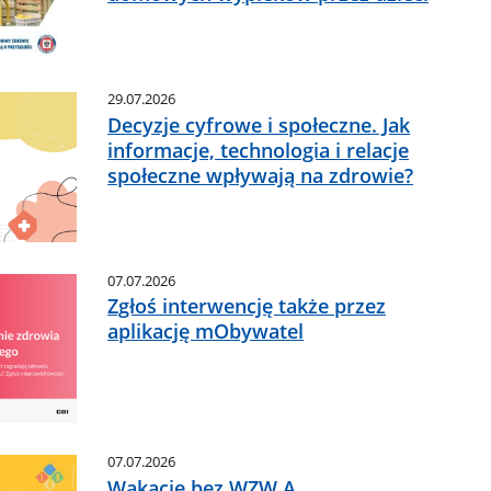
29.07.2026
Decyzje cyfrowe i społeczne. Jak
informacje, technologia i relacje
społeczne wpływają na zdrowie?
07.07.2026
Zgłoś interwencję także przez
aplikację mObywatel
07.07.2026
Wakacje bez WZW A