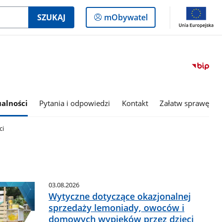
Logowanie
SZUKAJ
mObywatel
do
panelu
alności
Pytania i odpowiedzi
Kontakt
Załatw sprawę
ci
03.08.2026
Wytyczne dotyczące okazjonalnej
sprzedaży lemoniady, owoców i
domowych wypieków przez dzieci