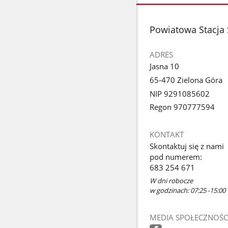
stopka
Powiatowa Stacja 
ADRES
Jasna 10
65-470 Zielona Góra
NIP 9291085602
Regon 970777594
KONTAKT
Skontaktuj się z nami
pod numerem:
683 254 671
W dni robocze
w godzinach: 07:25 -15:00
MEDIA SPOŁECZNOŚC