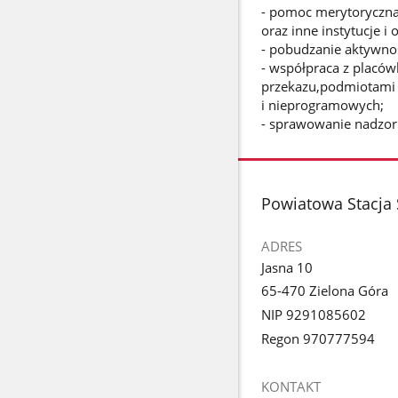
- pomoc merytoryczna
oraz inne instytucje i 
- pobudzanie aktywnoś
- współpraca z placó
przekazu,podmiotami 
i nieprogramowych;
- sprawowanie nadzor
stopka
Powiatowa Stacja 
ADRES
Jasna 10
65-470 Zielona Góra
NIP 9291085602
Regon 970777594
KONTAKT