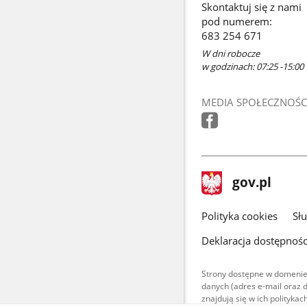
Skontaktuj się z nami
pod numerem:
683 254 671
W dni robocze
w godzinach: 07:25 -15:00
MEDIA SPOŁECZNOŚC
stopka
Strona
gov.pl
gov.pl
główna
gov.pl
Polityka cookies
Sł
Deklaracja dostępnośc
Strony dostępne w domenie
danych (adres e-mail oraz 
znajdują się w ich polityk