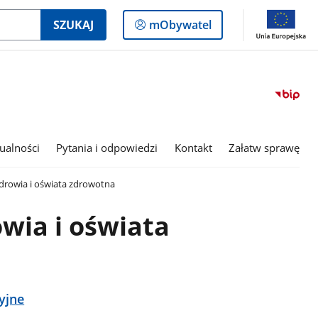
Logowanie
SZUKAJ
mObywatel
do
panelu
ualności
Pytania i odpowiedzi
Kontakt
Załatw sprawę
drowia i oświata zdrowotna
wia i oświata
yjne