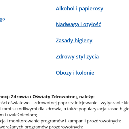
Alkohol i papierosy
ego
Nadwaga i otyłość
Zasady higieny
Zdrowy styl zycia
Obozy i kolonie
mocji Zdrowia i Oświaty Zdrowotnej, należy:
ności oświatowo – zdrowotnej poprzez inicjowanie i wytyczanie 
ikami szkodliwymi dla zdrowia, a także popularyzacja zasad higie
m i uzależnieniom;
acja i monitorowanie programów i kampanii prozdrowotnych;
ci wdrażanych programów prozdrowotnych;