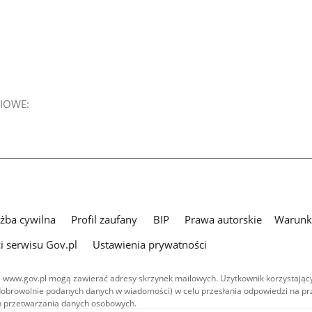
IOWE:
użba cywilna
Profil zaufany
BIP
Prawa autorskie
Warunki
i serwisu Gov.pl
Ustawienia prywatności
 www.gov.pl mogą zawierać adresy skrzynek mailowych. Użytkownik korzystający
dobrowolnie podanych danych w wiadomości) w celu przesłania odpowiedzi na prz
ach przetwarzania danych osobowych.