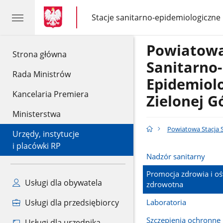
gov.pl
gov.pl
Stacje sanitarno-epidemiologiczne
gov.pl
Stacje
sanitarno-
epidemiologiczne
Powiatowa
gov.pl
Strona główna
Sanitarno-
Rada Ministrów
Epidemiol
Kancelaria Premiera
Zielonej G
Ministerstwa
Powiatowa Stacja S
Urzędy, instytucje
i placówki RP
Nadzór sanitarny
Promocja zdrowia i oś
Usługi dla obywatela
zdrowotna
Laboratoria
Usługi dla przedsiębiorcy
Szczepienia ochronne
Usługi dla urzędnika