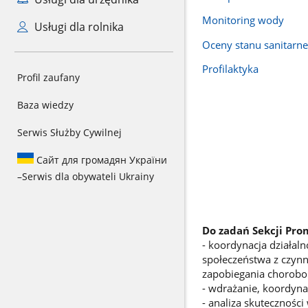
Monitoring wody
Usługi dla rolnika
Oceny stanu sanitarn
Profilaktyka
Profil zaufany
Baza wiedzy
Serwis Służby Cywilnej
Сайт для громадян України
–
Serwis dla obywateli Ukrainy
Do zadań Sekcji Pro
- koordynacja działal
społeczeństwa z czynn
zapobiegania chorobo
- wdrażanie, koordyn
- analiza skutecznoś