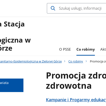
 Stacja
ogiczna w
órze
O PSSE
Co robimy
Akt
anitarno-Epidemiologiczna w Zielonej Górze
Co robimy
Promocja z
Promocja zdro
zdrowotna
wiata
Kampanie i Progarmy edukac