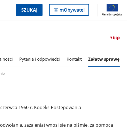
Logowanie
SZUKAJ
mObywatel
do
panelu
alności
Pytania i odpowiedzi
Kontakt
Załatw sprawę
nie
14 czerwca 1960 r. Kodeks Postępowania
 odwołania, zażalenia) wnosi się na piśmie, za pomocą