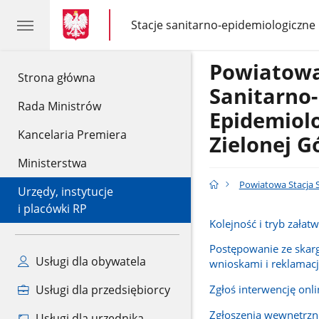
gov.pl
gov.pl
Stacje sanitarno-epidemiologiczne
gov.pl
Stacje
sanitarno-
epidemiologiczne
Powiatowa
gov.pl
Strona główna
Sanitarno-
Rada Ministrów
Epidemiol
Kancelaria Premiera
Zielonej G
Ministerstwa
Powiatowa Stacja S
Urzędy, instytucje
i placówki RP
Kolejność i tryb załat
Postępowanie ze skar
Usługi dla obywatela
wnioskami i reklamac
Zgłoś interwencję onli
Usługi dla przedsiębiorcy
Zgłoszenia wewnętrzn
Usługi dla urzędnika