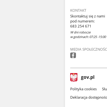
KONTAKT
Skontaktuj się z nami
pod numerem:
683 254 671
W dni robocze
w godzinach: 07:25 -15:00
MEDIA SPOŁECZNOŚC
stopka
Strona
gov.pl
gov.pl
główna
gov.pl
Polityka cookies
Sł
Deklaracja dostępnośc