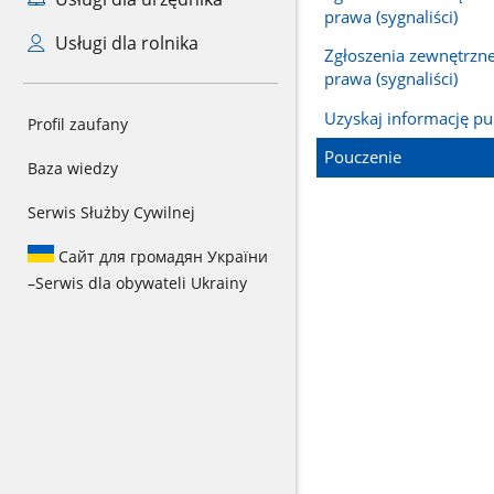
prawa (sygnaliści)
Usługi dla rolnika
Zgłoszenia zewnętrzn
prawa (sygnaliści)
Uzyskaj informację pu
Profil zaufany
Pouczenie
Baza wiedzy
Serwis Służby Cywilnej
Сайт для громадян України
–
Serwis dla obywateli Ukrainy