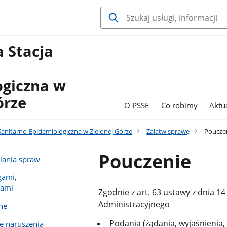
 Stacja
ogiczna w
órze
O PSSE
Co robimy
Aktu
anitarno-Epidemiologiczna w Zielonej Górze
Załatw sprawę
Poucze
Pouczenie
wiania spraw
gami,
jami
Zgodnie z art. 63 ustawy z dnia 
Administracyjnego
ne
Podania (żądania, wyjaśnienia,
e naruszenia