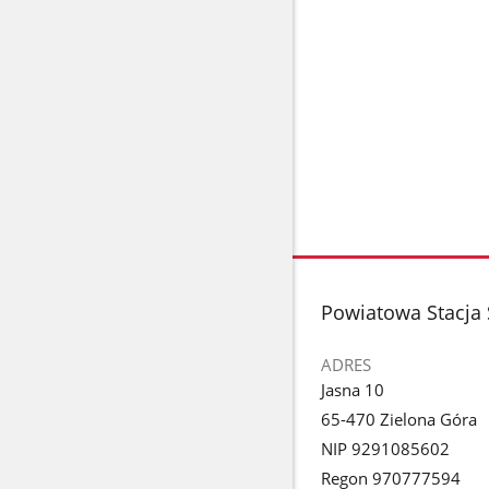
stopka
Powiatowa Stacja 
ADRES
Jasna 10
65-470 Zielona Góra
NIP 9291085602
Regon 970777594