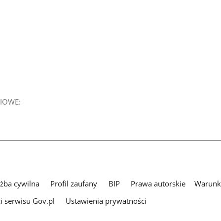
IOWE:
użba cywilna
Profil zaufany
BIP
Prawa autorskie
Warunki
i serwisu Gov.pl
Ustawienia prywatności