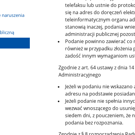
telefaksu lub ustnie do protok
się na adres do doręczeń elek
e naruszenia
teleinformatycznym organu admi
stanowią inaczej, podania wnie
bliczną
administracji publicznej pozos
Podanie powinno zawierać co na
również w przypadku złożenia p
zadość innym wymaganiom ust
Zgodnie z art. 64 ustawy z dnia 
Administracyjnego
Jeżeli w podaniu nie wskazano
adresu na podstawie posiadan
Jeżeli podanie nie spełnia in
wezwać wnoszącego do usunięc
siedem dni, z pouczeniem, że 
podania bez rozpoznania.
Zgodnie z § 8 rozporządzenia Rady