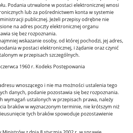
ołu. Podania utrwalone w postaci elektronicznej wnosi
tronicznych lub za pośrednictwem konta w systemie
nistracji publicznej. Jeżeli przepisy odrębne nie
sione na adres poczty elektronicznej organu
tawia się bez rozpoznania.
jmniej wskazanie osoby, od której pochodzi, jej adres,
odania w postaci elektronicznej, i żądanie oraz czynić
alonym w przepisach szczególnych.
14 czerwca 1960 r. Kodeks Postępowania
 adresu wnoszącego i nie ma możności ustalenia tego
ych danych, podanie pozostawia się bez rozpoznania.
nych wymagań ustalonych w przepisach prawa, należy
ia braków w wyznaczonym terminie, nie krótszym niż
nieusunięcie tych braków spowoduje pozostawienie
 Ministrów z dnia 8 stycznia 2002 r. w sprawie