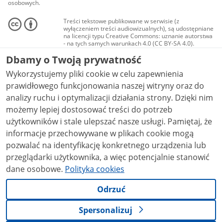
osobowych.
Treści tekstowe publikowane w serwisie (z
wyłączeniem treści audiowizualnych), są udostępniane
na licencji typu Creative Commons: uznanie autorstwa
- na tych samych warunkach 4.0 (CC BY-SA 4.0).
Materiały audiowizualne, w tym zdjęcia, materiały
Dbamy o Twoją prywatność
audio i wideo, są udostępniane na licencji typu
Creative Commons: uznanie autorstwa użycie
Wykorzystujemy pliki cookie w celu zapewnienia
niekomercyjne - bez utworów zależnych 4.0 (CC BY-
NC-ND 4.0), o ile nie jest to stwierdzone inaczej.
prawidłowego funkcjonowania naszej witryny oraz do
analizy ruchu i optymalizacji działania strony. Dzięki nim
możemy lepiej dostosować treści do potrzeb
użytkowników i stale ulepszać nasze usługi. Pamiętaj, że
informacje przechowywane w plikach cookie mogą
pozwalać na identyfikację konkretnego urządzenia lub
przeglądarki użytkownika, a więc potencjalnie stanowić
dane osobowe.
Polityka cookies
Odrzuć
Spersonalizuj