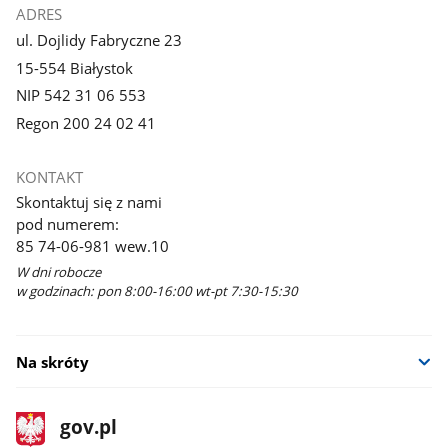
ADRES
ul. Dojlidy Fabryczne 23
15-554 Białystok
NIP 542 31 06 553
Regon 200 24 02 41
KONTAKT
Skontaktuj się z nami
pod numerem:
85 74-06-981 wew.10
W dni robocze
w godzinach: pon 8:00-16:00 wt-pt 7:30-15:30
Na skróty
stopka
Strona
gov.pl
gov.pl