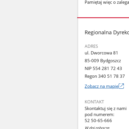
Pamiętaj więc o zale
stopka
Regionalna Dyrek
ADRES
ul. Dworcowa 81
85-009 Bydgoszcz
NIP 554 281 72 43
Regon 340 51 78 37
Zobacz na mapie
Link
otworzy
KONTAKT
się
Skontaktuj się z nami
w
pod numerem:
nowym
52 50-65-666
oknie
W dni robocze