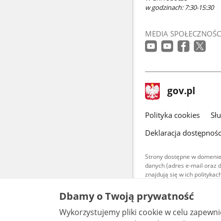
w godzinach: 7:30-15:30
MEDIA SPOŁECZNOŚC
stopka
Strona
gov.pl
gov.pl
główna
gov.pl
Polityka cookies
Sł
Deklaracja dostępnośc
Strony dostępne w domenie
danych (adres e-mail oraz 
znajdują się w ich polityk
Treści teksto
Dbamy o Twoją prywatność
udostępniane
warunkach 4.0
Wykorzystujemy pliki cookie w celu zapewn
są udostępni