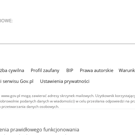
IOWE:
użba cywilna
Profil zaufany
BIP
Prawa autorskie
Warunki
i serwisu Gov.pl
Ustawienia prywatności
 www.gov.pl mogą zawierać adresy skrzynek mailowych. Użytkownik korzystający
dobrowolnie podanych danych w wiadomości) w celu przesłania odpowiedzi na prz
ach przetwarzania danych osobowych.
we publikowane w serwisie (z wyłączeniem treści audiowizualnych), są
 na licencji typu Creative Commons: uznanie autorstwa - na tych samych
 (CC BY-SA 4.0). Materiały audiowizualne, w tym zdjęcia, materiały audio i wideo
ienia prawidłowego funkcjonowania
ane na licencji typu Creative Commons: uznanie autorstwa użycie niekomercyjne 