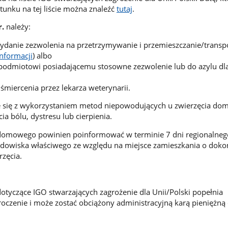
tunku na tej liście można znaleźć
tutaj
.
r.
należy:
ydanie zezwolenia na przetrzymywanie i przemieszczanie/transp
informacji
) albo
podmiotowi posiadającemu stosowne zezwolenie lub do azylu dla
śmiercenia przez lekarza weterynarii.
 się z wykorzystaniem metod niepowodujących u zwierzęcia d
a bólu, dystresu lub cierpienia.
 domowego powinien poinformować w terminie 7 dni regionalneg
odowiska właściwego ze względu na miejsce zamieszkania o doko
rzęcia.
dotyczące IGO stwarzających zagrożenie dla Unii/Polski popełnia
oczenie i może zostać obciążony administracyjną karą pieniężną