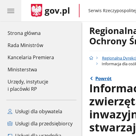
gov.pl
gov.pl
Serwis Rzeczypospolitej
Regionaln
gov.pl
Strona główna
Ochrony Ś
Rada Ministrów
Kancelaria Premiera
Regionalna Dyrekc
Informacja dla osó
Ministerstwa
Powrót
Urzędy, instytucje
Informac
i placówki RP
zwierzę
inwazyj
Usługi dla obywatela
stwarzaj
Usługi dla przedsiębiorcy
Usługi dla urzędnika