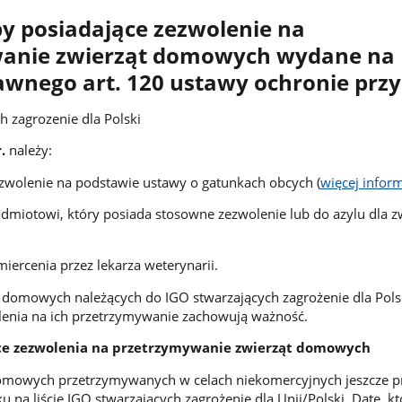
y posiadające zezwolenie na
anie zwierząt domowych wydane na
awnego art. 120 ustawy ochronie prz
h zagrozenie dla Polski
r.
należy:
zwolenie na podstawie ustawy o gatunkach obcych (
więcej inform
odmiotowi, który posiada stosowne zezwolenie lub do azylu dla z
iercenia przez lekarza weterynarii.
 domowych należących do IGO stwarzających zagrożenie dla Pols
enia na ich przetrzymywanie zachowują ważność.
ce zezwolenia na przetrzymywanie zwierząt domowych
domowych przetrzymywanych w celach niekomercyjnych jeszcze p
na liście IGO stwarzających zagrożenie dla Unii/Polski. Datę, kt