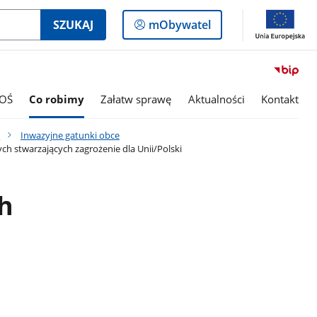
Logowanie
SZUKAJ
mObywatel
do
panelu
OŚ
Co robimy
Załatw sprawę
Aktualności
Kontakt
y
Inwazyjne gatunki obce
h stwarzających zagrożenie dla Unii/Polski
ch