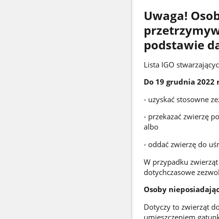
Uwaga! Osob
przetrzymyw
podstawie d
Lista IGO stwarzającyc
Do
19 grudnia 2022 
- uzyskać stosowne ze
- przekazać zwierzę p
albo
- oddać zwierzę do uśm
W przypadku zwierząt
dotychczasowe zezwol
Osoby nieposiadają
Dotyczy to zwierząt 
umieszczeniem gatunku 