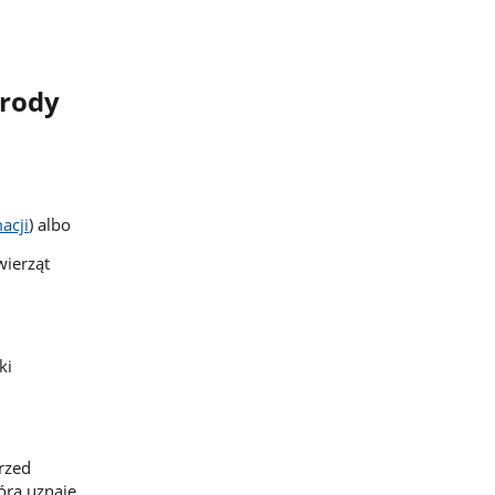
yrody
acji
) albo
wierząt
ki
rzed
órą uznaje