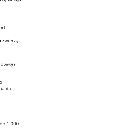
ort
 zwierząt
omowego
o
naniu
 do 1 000